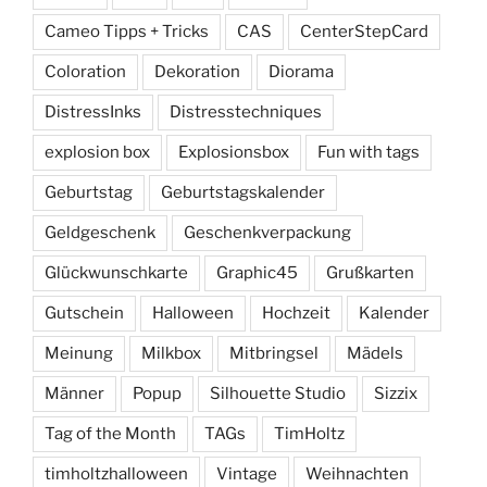
Cameo Tipps + Tricks
CAS
CenterStepCard
Coloration
Dekoration
Diorama
DistressInks
Distresstechniques
explosion box
Explosionsbox
Fun with tags
Geburtstag
Geburtstagskalender
Geldgeschenk
Geschenkverpackung
Glückwunschkarte
Graphic45
Grußkarten
Gutschein
Halloween
Hochzeit
Kalender
Meinung
Milkbox
Mitbringsel
Mädels
Männer
Popup
Silhouette Studio
Sizzix
Tag of the Month
TAGs
TimHoltz
timholtzhalloween
Vintage
Weihnachten