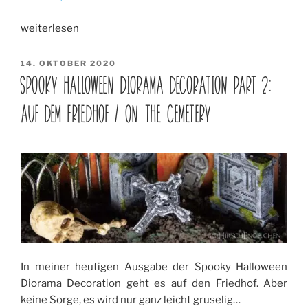
„Spooky
weiterlesen
Halloween
Diorama
VERÖFFENTLICHT
14. OKTOBER 2020
AM
Decoration
SPOOKY HALLOWEEN DIORAMA DECORATION PART 2:
part
AUF DEM FRIEDHOF / ON THE CEMETERY
3:
Gesammelte
Kuriositäten
/
Found
curiosities“
In meiner heutigen Ausgabe der Spooky Halloween
Diorama Decoration geht es auf den Friedhof. Aber
keine Sorge, es wird nur ganz leicht gruselig…