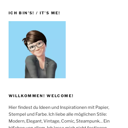
an
die
ICH BIN’S! / IT’S ME!
Verstorbenen
/
Remembering
the
deceased“
WILLKOMMEN! WELCOME!
Hier findest du Ideen und Inspirationen mit Papier,
Stempel und Farbe. Ich liebe alle möglichen Stile:
Modern, Elegant, Vintage, Comic, Steampunk… Ein
bißchen von allem. Ich lasse mich nicht festlegen…