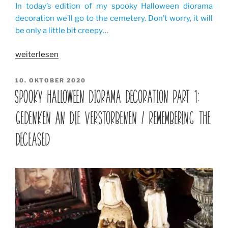
In today’s edition of my spooky Halloween diorama
decoration we’ll go to the cemetery. Don’t worry, it will
be only a little bit creepy…
„Spooky
weiterlesen
Halloween
Diorama
VERÖFFENTLICHT
10. OKTOBER 2020
AM
Decoration
SPOOKY HALLOWEEN DIORAMA DECORATION PART 1:
part
GEDENKEN AN DIE VERSTORBENEN / REMEMBERING THE
2:
Auf
DECEASED
dem
Friedhof
/
On
the
cemetery“