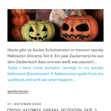
Zaubertränke
/
Elixiers
and
potions“
Heute gibt es Kürbis Schnitzereien in meinem spooky
Halloween Diorama Teil 4. Ein paar Zaubersprüche aus
dem Zauberbuch dazu und wer weiß, was passiert…
Today I have some pumpkin carvings in my spooky
Halloween Diorama part 4. Added some spells from the
spellbook and we’ll see what happens…
„Spooky
weiterlesen
Halloween
Diorama
VERÖFFENTLICHT
17. OKTOBER 2020
AM
Decoration