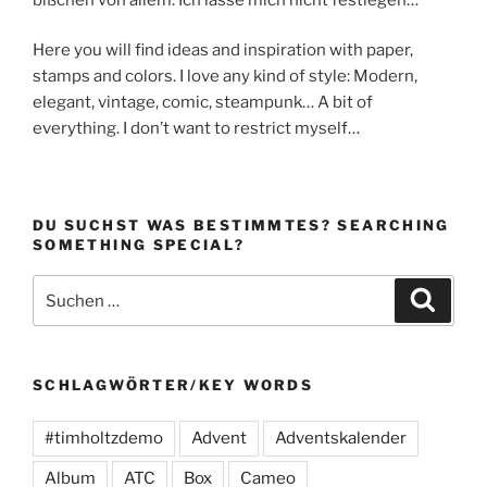
Here you will find ideas and inspiration with paper,
stamps and colors. I love any kind of style: Modern,
elegant, vintage, comic, steampunk… A bit of
everything. I don’t want to restrict myself…
DU SUCHST WAS BESTIMMTES? SEARCHING
SOMETHING SPECIAL?
Suchen
Suche
nach:
SCHLAGWÖRTER/KEY WORDS
#timholtzdemo
Advent
Adventskalender
Album
ATC
Box
Cameo