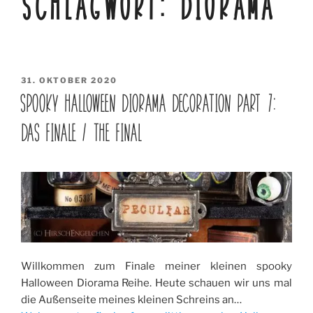
SCHLAGWORT:
DIORAMA
VERÖFFENTLICHT
31. OKTOBER 2020
AM
SPOOKY HALLOWEEN DIORAMA DECORATION PART 7:
DAS FINALE / THE FINAL
Willkommen zum Finale meiner kleinen spooky
Halloween Diorama Reihe. Heute schauen wir uns mal
die Außenseite meines kleinen Schreins an…