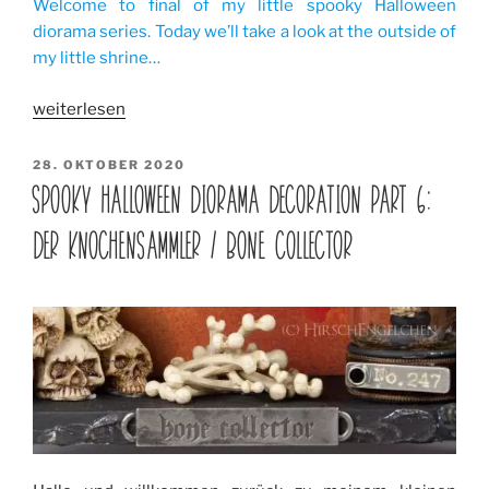
Welcome to final of my little spooky Halloween
diorama series. Today we’ll take a look at the outside of
my little shrine…
„Spooky
weiterlesen
Halloween
Diorama
VERÖFFENTLICHT
28. OKTOBER 2020
AM
Decoration
SPOOKY HALLOWEEN DIORAMA DECORATION PART 6:
part
DER KNOCHENSAMMLER / BONE COLLECTOR
7:
Das
Finale
/
The
final“