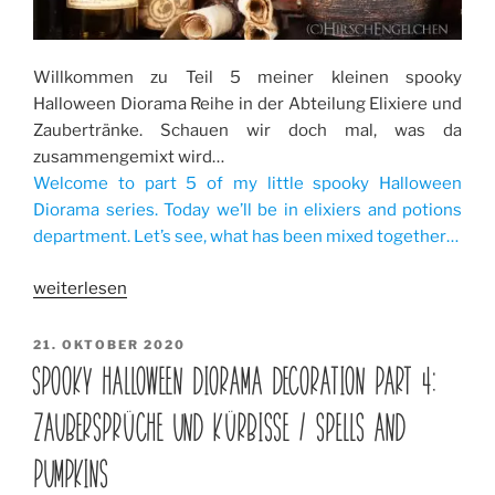
Willkommen zu Teil 5 meiner kleinen spooky
Halloween Diorama Reihe in der Abteilung Elixiere und
Zaubertränke. Schauen wir doch mal, was da
zusammengemixt wird…
Welcome to part 5 of my little spooky Halloween
Diorama series. Today we’ll be in elixiers and potions
department. Let’s see, what has been mixed together…
„Spooky
weiterlesen
Halloween
Diorama
VERÖFFENTLICHT
21. OKTOBER 2020
AM
Decoration
SPOOKY HALLOWEEN DIORAMA DECORATION PART 4:
part
ZAUBERSPRÜCHE UND KÜRBISSE / SPELLS AND
5:
Elixiere
PUMPKINS
und