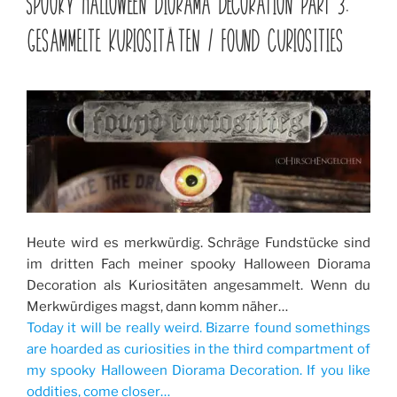
SPOOKY HALLOWEEN DIORAMA DECORATION PART 3:
part
GESAMMELTE KURIOSITÄTEN / FOUND CURIOSITIES
4:
Zaubersprüche
und
Kürbisse
/
Spells
and
pumpkins“
Heute wird es merkwürdig. Schräge Fundstücke sind
im dritten Fach meiner spooky Halloween Diorama
Decoration als Kuriositäten angesammelt. Wenn du
Merkwürdiges magst, dann komm näher…
Today it will be really weird. Bizarre found somethings
are hoarded as curiosities in the third compartment of
my spooky Halloween Diorama Decoration. If you like
oddities, come closer…