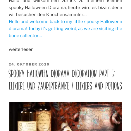
Hallo und willkommen zurück zu meinem kleinen
spooky Halloween Diorama, heute wird es bizarr, denn
wir besuchen den Knochensammler…
Hello and welcome back to my little spooky Halloween
diorama! Today it’s getting weird, as we are visiting the
bone collector…
„Spooky
weiterlesen
Halloween
Diorama
VERÖFFENTLICHT
24. OKTOBER 2020
AM
Decoration
SPOOKY HALLOWEEN DIORAMA DECORATION PART 5:
part
ELIXIERE UND ZAUBERTRÄNKE / ELIXIERS AND POTIONS
6:
Der
Knochensammler
/
Bone
Collector“