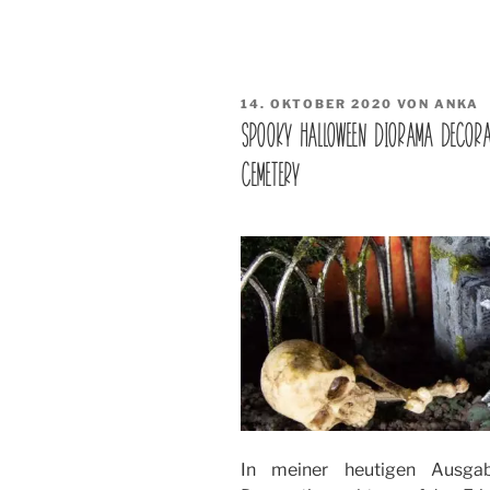
VERÖFFENTLICHT
14. OKTOBER 2020
VON
ANKA
AM
SPOOKY HALLOWEEN DIORAMA DECORA
CEMETERY
In meiner heutigen Ausg