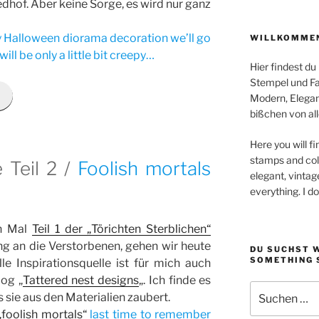
edhof. Aber keine Sorge, es wird nur ganz
y Halloween diorama decoration we’ll go
WILLKOMMEN
will be only a little bit creepy…
Hier findest du
Stempel und Far
Modern, Elegan
bißchen von all
Here you will fi
stamps and colo
e Teil 2 /
Foolish mortals
elegant, vintag
everything. I d
en Mal
Teil 1 der „Törichten Sterblichen“
ng an die Verstorbenen, gehen wir heute
DU SUCHST 
SOMETHING 
le Inspirationsquelle ist für mich auch
log „
Tattered nest designs
„. Ich finde es
Suchen
 sie aus den Materialien zaubert.
nach:
„foolish mortals“
last time to remember