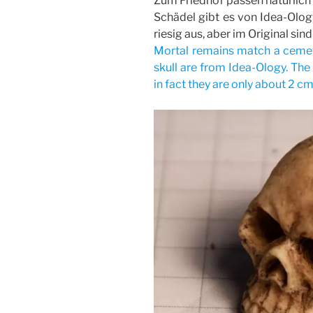
Zum Friedhof passen natürlich
Schädel gibt es von Idea-Ology
riesig aus, aber im Original sin
Mortal remains match a cemeta
skull are from Idea-Ology. The
in fact they are only about 2 cm