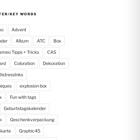
TER/KEY WORDS
mo
Advent
nder
Album
ATC
Box
ameo Tipps + Tricks
CAS
ard
Coloration
Dekoration
DistressInks
niques
explosion box
x
Fun with tags
Geburtstagskalender
k
Geschenkverpackung
karte
Graphic45