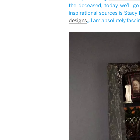
the deceased, today we’ll go
inspirational sources is Stacy
designs
„. I am absolutely fasc