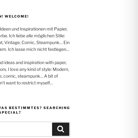
! WELCOME!
 Ideen und Inspirationen mit Papier,
be. Ich liebe alle möglichen Stile:
t, Vintage, Comic, Steampunk… Ein
em. Ich lasse mich nicht festlegen…
nd ideas and inspiration with paper,
rs. I love any kind of style: Modern,
e, comic, steampunk… A bit of
on’t want to restrict myself…
WAS BESTIMMTES? SEARCHING
SPECIAL?
Suchen