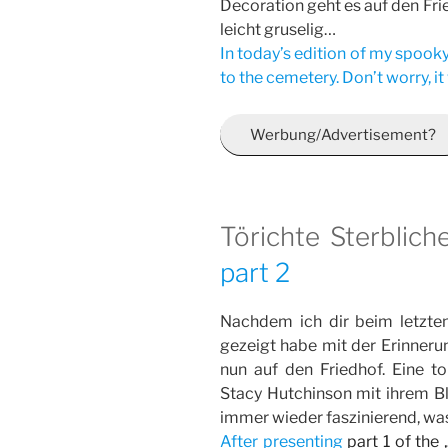
Decoration geht es auf den Fri
leicht gruselig…
In today’s edition of my spook
to the cemetery. Don’t worry, it 
Werbung/Advertisement?
Törichte Sterblich
part 2
Nachdem ich dir beim letzt
gezeigt habe mit der Erinneru
nun auf den Friedhof. Eine tol
Stacy Hutchinson mit ihrem B
immer wieder faszinierend, was
After presenting
part 1 of the 