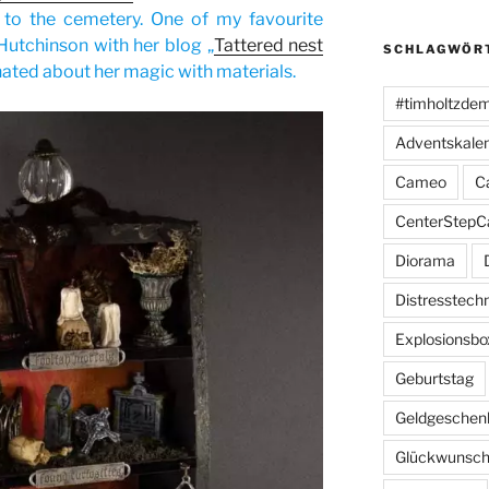
 to the cemetery. One of my favourite
 Hutchinson with her blog „
Tattered nest
SCHLAGWÖR
inated about her magic with materials.
#timholtzde
Adventskale
Cameo
C
CenterStepC
Diorama
Distresstech
Explosionsbo
Geburtstag
Geldgeschen
Glückwunsch