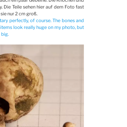
 auch ein paar Gebeine. Die Knochen und
. Die Teile sehen hier auf dem Foto fast
d sie nur 2 cm groß.
ry perfectly, of course. The bones and
 items look really huge on my photo, but
 big.