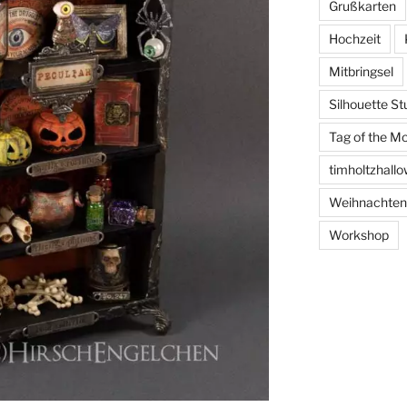
Grußkarten
Hochzeit
Mitbringsel
Silhouette St
Tag of the M
timholtzhall
Weihnachten
Workshop