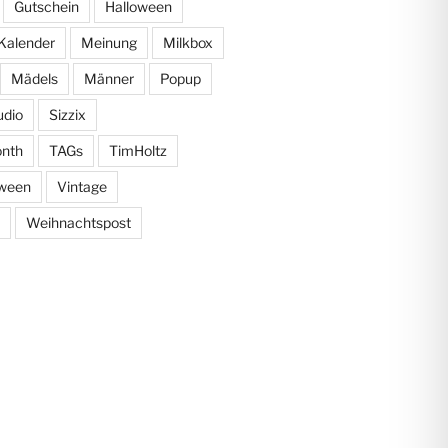
Gutschein
Halloween
Kalender
Meinung
Milkbox
Mädels
Männer
Popup
udio
Sizzix
onth
TAGs
TimHoltz
oween
Vintage
Weihnachtspost