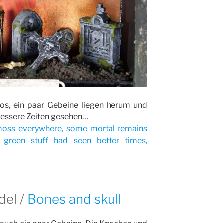
s, ein paar Gebeine liegen herum und
bessere Zeiten gesehen…
 moss everywhere, some mortal remains
 green stuff had seen better times,
del /
Bones and skull