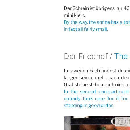
Der Schrein ist übrigens nur 40 
mini klein.
By the way, the shrine has a to
in fact all fairly small.
Der Friedhof /
The
Im zweiten Fach findest du ein
länger keiner mehr nach de
Grabsteine stehen auch nicht m
In the second compartment 
nobody took care for it for
standing in good order.