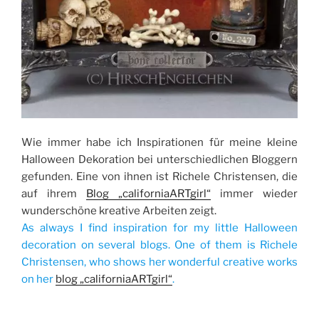
Wie immer habe ich Inspirationen für meine kleine
Halloween Dekoration bei unterschiedlichen Bloggern
gefunden. Eine von ihnen ist Richele Christensen, die
auf ihrem
Blog „californiaARTgirl“
immer wieder
wunderschöne kreative Arbeiten zeigt.
As always I find inspiration for my little Halloween
decoration on several blogs. One of them is Richele
Christensen, who shows her wonderful creative works
on her
blog „californiaARTgirl“
.