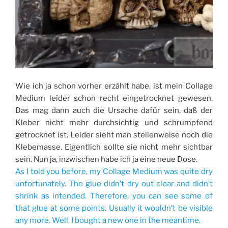
Wie ich ja schon vorher erzählt habe, ist mein Collage
Medium leider schon recht eingetrocknet gewesen.
Das mag dann auch die Ursache dafür sein, daß der
Kleber nicht mehr durchsichtig und schrumpfend
getrocknet ist. Leider sieht man stellenweise noch die
Klebemasse. Eigentlich sollte sie nicht mehr sichtbar
sein. Nun ja, inzwischen habe ich ja eine neue Dose.
As I told you before, my Collage Medium was quite dry
unfortunately. The glue didn’t dry out clear and didn’t
shrink as intended. Therefore, you can see some of
that glue at some points. Usually it wouldn’t be visible
any more. Well, I bought a new one in the meantime.