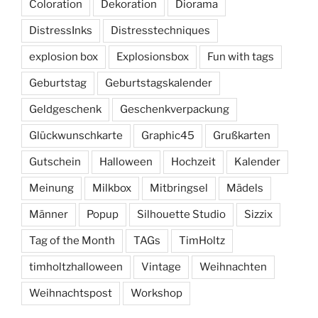
Coloration
Dekoration
Diorama
DistressInks
Distresstechniques
explosion box
Explosionsbox
Fun with tags
Geburtstag
Geburtstagskalender
Geldgeschenk
Geschenkverpackung
Glückwunschkarte
Graphic45
Grußkarten
Gutschein
Halloween
Hochzeit
Kalender
Meinung
Milkbox
Mitbringsel
Mädels
Männer
Popup
Silhouette Studio
Sizzix
Tag of the Month
TAGs
TimHoltz
timholtzhalloween
Vintage
Weihnachten
Weihnachtspost
Workshop