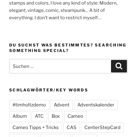
stamps and colors. I love any kind of style: Modern,
elegant, vintage, comic, steampunk… A bit of
everything. I don’t want to restrict myself…
DU SUCHST WAS BESTIMMTES? SEARCHING
SOMETHING SPECIAL?
Suchen
Suche
nach:
SCHLAGWÖRTER/KEY WORDS
#timholtzdemo
Advent
Adventskalender
Album
ATC
Box
Cameo
Cameo Tipps + Tricks
CAS
CenterStepCard