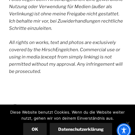
Nutzung oder Verwendung für Medien (außer als
Verlinkung) ist ohne meine Freigabe nicht gestattet.
Ich behalte mir vor, bei Zuwiderhandlungen rechtliche
Schritte einzuleiten.
All rights on works, text and photos are exclusively
covered by the HirschEngelchen. Commercial use or
using in media (except from simply linking) is not
permitted without my approval. Any infringement will
be prosecuted.
HirschEngelchen
Diese Website benutzt Cookies. Wenn du die Website weiter
nutzt, gehen wir von deinem Einverständnis aus.
Stolz präsentiert von WordPress
OK
Datenschutzerklärung