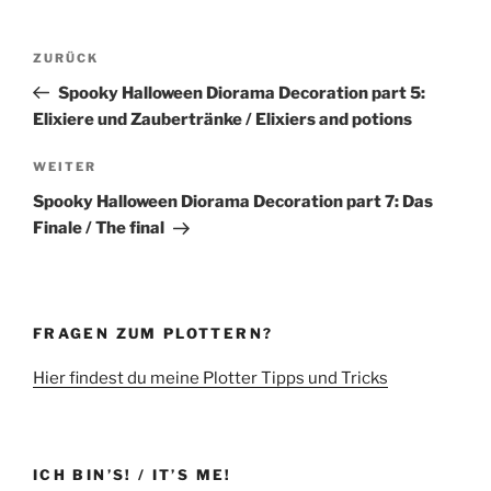
Beitragsnavigation
Vorheriger
ZURÜCK
Beitrag
Spooky Halloween Diorama Decoration part 5:
Elixiere und Zaubertränke / Elixiers and potions
Nächster
WEITER
Beitrag
Spooky Halloween Diorama Decoration part 7: Das
Finale / The final
FRAGEN ZUM PLOTTERN?
Hier findest du meine Plotter Tipps und Tricks
ICH BIN’S! / IT’S ME!