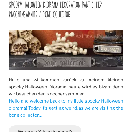
AM
SPOOKY HALLOWEEN DIORAMA DECORATION PART 6: DER
KNOCHENSAMMLER / BONE COLLECTOR
Hallo und willkommen zurück zu meinem kleinen
spooky Halloween Diorama, heute wird es bizarr, denn
wir besuchen den Knochensammler…
Hello and welcome back to my little spooky Halloween
diorama! Today it’s getting weird, as we are visiting the
bone collector…
Werbung/Advertisement?