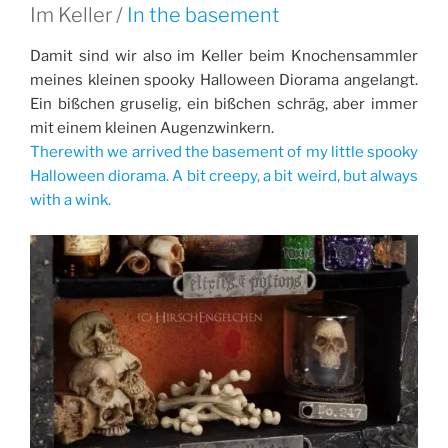
Im Keller /
In the basement
Damit sind wir also im Keller beim Knochensammler
meines kleinen spooky Halloween Diorama angelangt.
Ein bißchen gruselig, ein bißchen schräg, aber immer
mit einem kleinen Augenzwinkern.
Therewith we arrived the basement of my little spooky
Halloween diorama. A bit creepy, a bit weird, but always
with a wink.