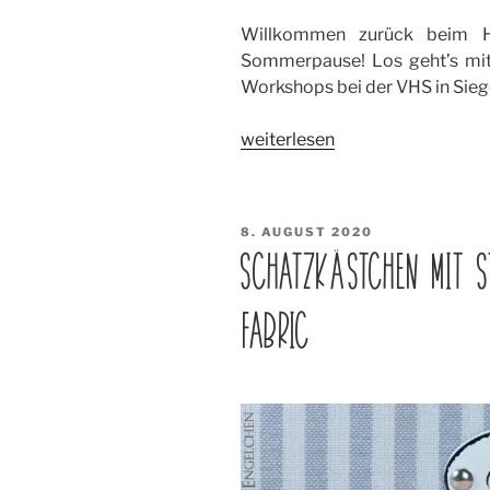
Willkommen zurück beim Hi
Sommerpause! Los geht’s mit
Workshops bei der VHS in Sie
„Plotter
weiterlesen
Workshops
bei
VHS
VERÖFFENTLICHT
8. AUGUST 2020
Siegen
AM
SCHATZKÄSTCHEN MIT ST
–
NEU!!“
FABRIC