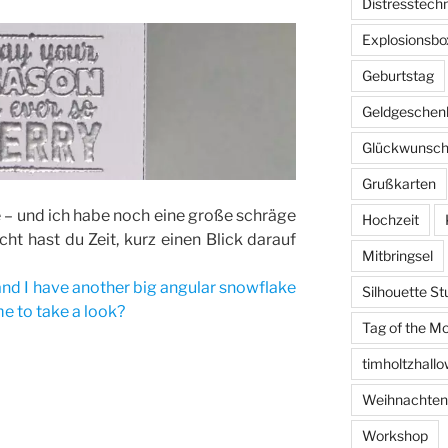
Distresstech
Explosionsbo
Geburtstag
Geldgeschen
Glückwunsch
Grußkarten
 – und ich habe noch eine große schräge
Hochzeit
cht hast du Zeit, kurz einen Blick darauf
Mitbringsel
and I have another big angular snowflake
Silhouette St
e to take a look?
Tag of the M
timholtzhall
Weihnachten
Workshop