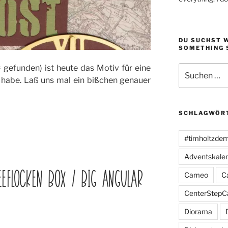
DU SUCHST 
SOMETHING 
 gefunden) ist heute das Motiv für eine
Suchen
nach:
 habe. Laß uns mal ein bißchen genauer
SCHLAGWÖR
#timholtzde
Adventskale
FLOCKEN BOX / BIG ANGULAR S
Cameo
C
CenterStepC
Diorama