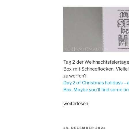
Tag 2 der Weihnachtsfeiertage
Box mit Schneeflocken. Viellei
zu werfen?
Day 2 of Christmas holidays – 
Box. Maybe you’ll find some tim
„Große
weiterlesen
schräge
Schneeflocken
Box
VERÖFFENTLICHT
18. DEZEMBER 2021