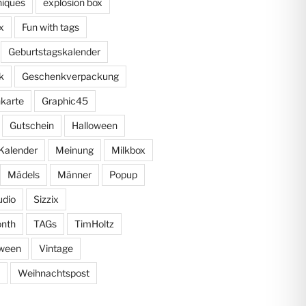
niques
explosion box
x
Fun with tags
Geburtstagskalender
k
Geschenkverpackung
karte
Graphic45
Gutschein
Halloween
Kalender
Meinung
Milkbox
Mädels
Männer
Popup
udio
Sizzix
onth
TAGs
TimHoltz
oween
Vintage
Weihnachtspost