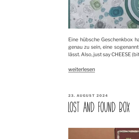
Eine hübsche Geschenkbox ha
genau zu sein, eine sogenannte
lässt. Also, just say CHEESE (b
„Split-
weiterlesen
Top
Box“
VERÖFFENTLICHT
23. AUGUST 2024
AM
LOST AND FOUND BOX