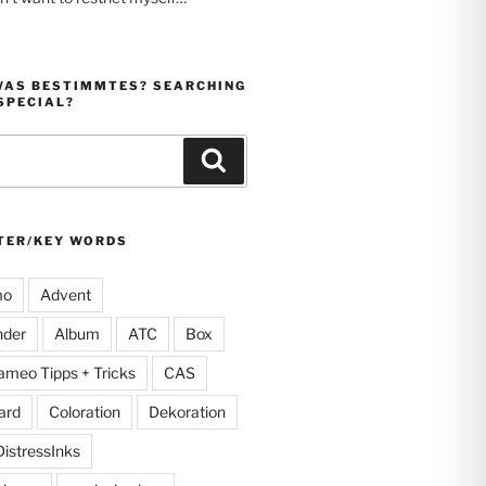
WAS BESTIMMTES? SEARCHING
SPECIAL?
Suchen
TER/KEY WORDS
mo
Advent
nder
Album
ATC
Box
ameo Tipps + Tricks
CAS
ard
Coloration
Dekoration
DistressInks