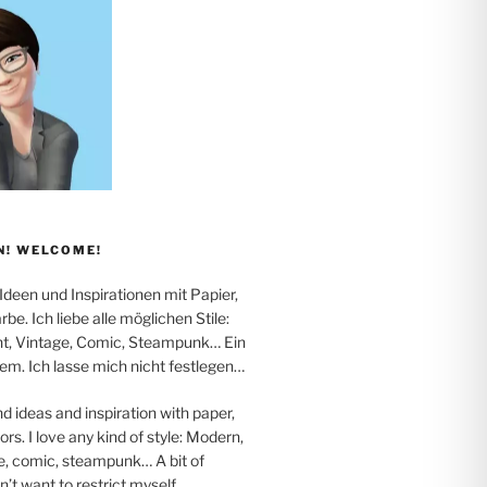
! WELCOME!
 Ideen und Inspirationen mit Papier,
be. Ich liebe alle möglichen Stile:
t, Vintage, Comic, Steampunk… Ein
em. Ich lasse mich nicht festlegen…
nd ideas and inspiration with paper,
rs. I love any kind of style: Modern,
e, comic, steampunk… A bit of
on’t want to restrict myself…