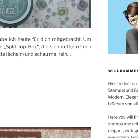
be ich heute für dich mitgebracht. Um
 „Split-Top-Box“, die sich mittig öffnen
itte lächeln) und schau mal rein…
WILLKOMMEN
Hier findest du
Stempel und Far
Modern, Elegan
bißchen von all
Here you will fi
stamps and colo
elegant, vintag
everything. I d