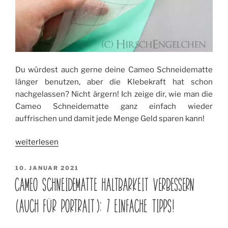
Du würdest auch gerne deine Cameo Schneidematte
länger benutzen, aber die Klebekraft hat schon
nachgelassen? Nicht ärgern! Ich zeige dir, wie man die
Cameo Schneidematte ganz einfach wieder
auffrischen und damit jede Menge Geld sparen kann!
„Auffrischen
weiterlesen
der
Cameo
VERÖFFENTLICHT
10. JANUAR 2021
AM
Schneidematte“
CAMEO SCHNEIDEMATTE HALTBARKEIT VERBESSERN
(AUCH FÜR PORTRAIT): 7 EINFACHE TIPPS!