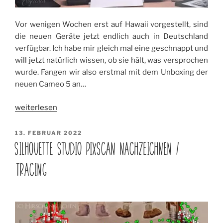
Vor wenigen Wochen erst auf Hawaii vorgestellt, sind
die neuen Geräte jetzt endlich auch in Deutschland
verfügbar. Ich habe mir gleich mal eine geschnappt und
will jetzt natürlich wissen, ob sie hält, was versprochen
wurde. Fangen wir also erstmal mit dem Unboxing der
neuen Cameo 5 an…
„Die
weiterlesen
neue
Cameo
VERÖFFENTLICHT
13. FEBRUAR 2022
AM
5
SILHOUETTE STUDIO PIXSCAN NACHZEICHNEN /
–
TRACING
Unboxing!“