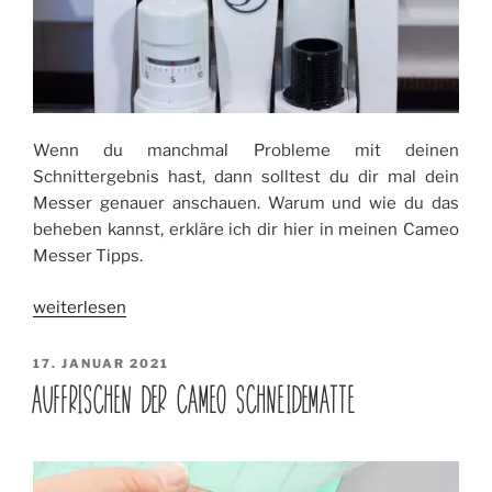
Wenn du manchmal Probleme mit deinen
Schnittergebnis hast, dann solltest du dir mal dein
Messer genauer anschauen. Warum und wie du das
beheben kannst, erkläre ich dir hier in meinen Cameo
Messer Tipps.
„Cameo
weiterlesen
Messer
Tipps“
VERÖFFENTLICHT
17. JANUAR 2021
AM
AUFFRISCHEN DER CAMEO SCHNEIDEMATTE