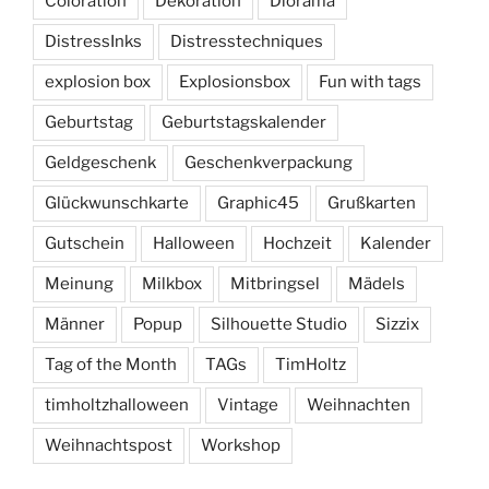
Coloration
Dekoration
Diorama
DistressInks
Distresstechniques
explosion box
Explosionsbox
Fun with tags
Geburtstag
Geburtstagskalender
Geldgeschenk
Geschenkverpackung
Glückwunschkarte
Graphic45
Grußkarten
Gutschein
Halloween
Hochzeit
Kalender
Meinung
Milkbox
Mitbringsel
Mädels
Männer
Popup
Silhouette Studio
Sizzix
Tag of the Month
TAGs
TimHoltz
timholtzhalloween
Vintage
Weihnachten
Weihnachtspost
Workshop