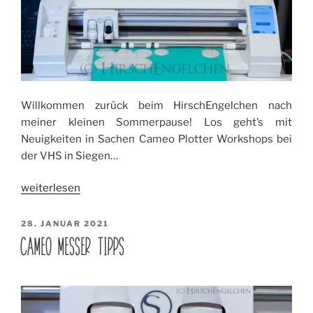
Willkommen zurück beim HirschEngelchen nach
meiner kleinen Sommerpause! Los geht’s mit
Neuigkeiten in Sachen Cameo Plotter Workshops bei
der VHS in Siegen…
„Plotter
weiterlesen
Workshops
bei
VERÖFFENTLICHT
28. JANUAR 2021
AM
VHS
CAMEO MESSER TIPPS
Siegen
–
NEU!!“