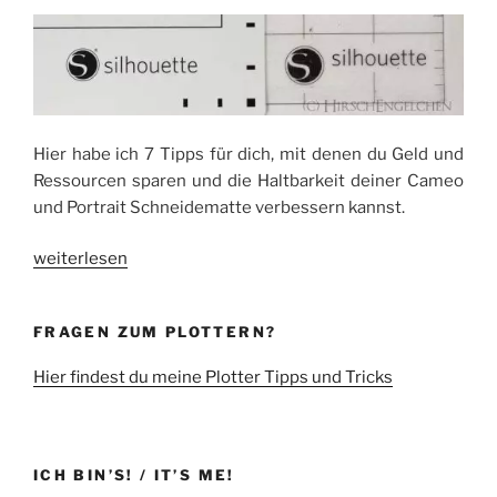
Hier habe ich 7 Tipps für dich, mit denen du Geld und
Ressourcen sparen und die Haltbarkeit deiner Cameo
und Portrait Schneidematte verbessern kannst.
„Cameo
weiterlesen
Schneidematte
Haltbarkeit
FRAGEN ZUM PLOTTERN?
verbessern
(auch
Hier findest du meine Plotter Tipps und Tricks
für
Portrait):
7
einfache
ICH BIN’S! / IT’S ME!