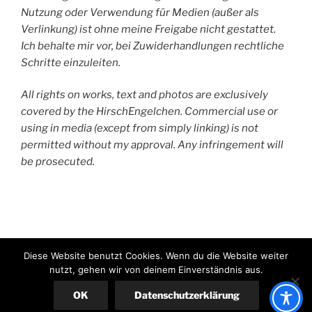
Nutzung oder Verwendung für Medien (außer als
Verlinkung) ist ohne meine Freigabe nicht gestattet.
Ich behalte mir vor, bei Zuwiderhandlungen rechtliche
Schritte einzuleiten.
All rights on works, text and photos are exclusively
covered by the HirschEngelchen. Commercial use or
using in media (except from simply linking) is not
permitted without my approval. Any infringement will
be prosecuted.
HirschEngelchen
Diese Website benutzt Cookies. Wenn du die Website weiter
nutzt, gehen wir von deinem Einverständnis aus.
Stolz präsentiert von WordPress
OK
Datenschutzerklärung