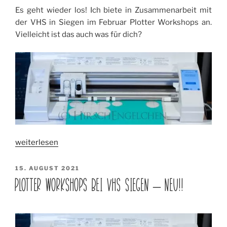
Tracing“
Es geht wieder los! Ich biete in Zusammenarbeit mit
der VHS in Siegen im Februar Plotter Workshops an.
Vielleicht ist das auch was für dich?
„Plotter
weiterlesen
Workshops
im
VERÖFFENTLICHT
15. AUGUST 2021
AM
Februar
PLOTTER WORKSHOPS BEI VHS SIEGEN – NEU!!
in
Siegen“