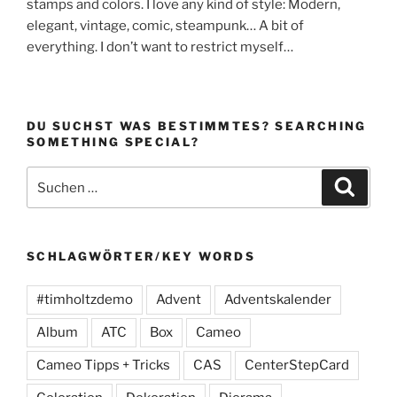
stamps and colors. I love any kind of style: Modern,
elegant, vintage, comic, steampunk… A bit of
everything. I don’t want to restrict myself…
DU SUCHST WAS BESTIMMTES? SEARCHING
SOMETHING SPECIAL?
Suchen
Suche
nach:
SCHLAGWÖRTER/KEY WORDS
#timholtzdemo
Advent
Adventskalender
Album
ATC
Box
Cameo
Cameo Tipps + Tricks
CAS
CenterStepCard