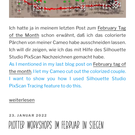
Ich hatte ja in meinem letzten Post zum
February Tag
of the Month
schon erwähnt, daß ich das colorierte
Pärchen von meiner Cameo habe ausschneiden lassen.
Ich will dir zeigen, wie ich das mit Hilfe des Silhouette
Studio PixScan Nachzeichnen gemacht habe.
As I mentioned in my last blog post on
February tag of
the month
, I let my Cameo cut out the colorized couple.
I want to show you how I used Silhouette Studio
PixScan Tracing feature to do this.
„Silhouette
weiterlesen
Studio
PixScan
VERÖFFENTLICHT
23. JANUAR 2022
AM
Nachzeichnen
PLOTTER WORKSHOPS IM FEBRUAR IN SIEGEN
/