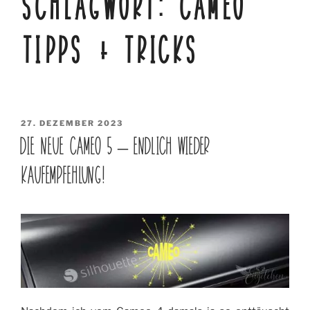
SCHLAGWORT:
CAMEO
TIPPS + TRICKS
VERÖFFENTLICHT
27. DEZEMBER 2023
AM
DIE NEUE CAMEO 5 – ENDLICH WIEDER
KAUFEMPFEHLUNG!