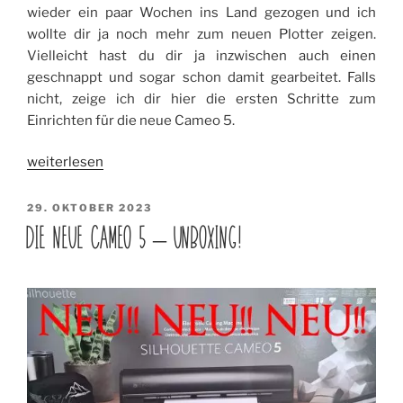
wieder ein paar Wochen ins Land gezogen und ich
wollte dir ja noch mehr zum neuen Plotter zeigen.
Vielleicht hast du dir ja inzwischen auch einen
geschnappt und sogar schon damit gearbeitet. Falls
nicht, zeige ich dir hier die ersten Schritte zum
Einrichten für die neue Cameo 5.
„Die
weiterlesen
neue
Cameo
VERÖFFENTLICHT
29. OKTOBER 2023
AM
5
DIE NEUE CAMEO 5 – UNBOXING!
–
Einrichten“