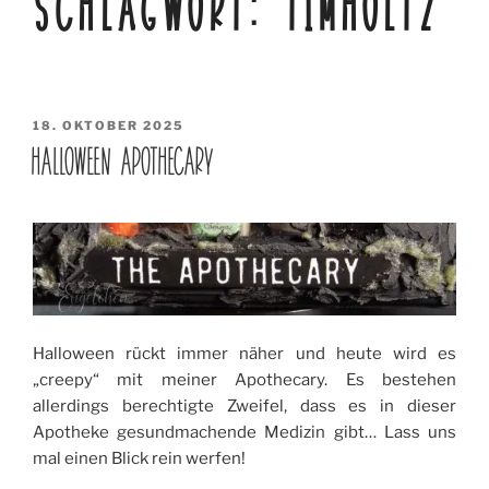
SCHLAGWORT:
TIMHOLTZ
VERÖFFENTLICHT
18. OKTOBER 2025
AM
HALLOWEEN APOTHECARY
Halloween rückt immer näher und heute wird es
„creepy“ mit meiner Apothecary. Es bestehen
allerdings berechtigte Zweifel, dass es in dieser
Apotheke gesundmachende Medizin gibt… Lass uns
mal einen Blick rein werfen!