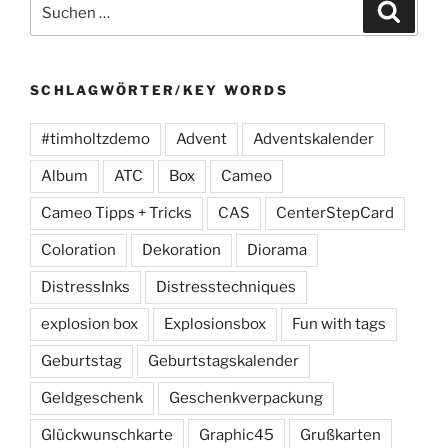
Suchen
Suche
nach:
SCHLAGWÖRTER/KEY WORDS
#timholtzdemo
Advent
Adventskalender
Album
ATC
Box
Cameo
Cameo Tipps + Tricks
CAS
CenterStepCard
Coloration
Dekoration
Diorama
DistressInks
Distresstechniques
explosion box
Explosionsbox
Fun with tags
Geburtstag
Geburtstagskalender
Geldgeschenk
Geschenkverpackung
Glückwunschkarte
Graphic45
Grußkarten