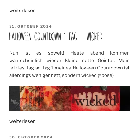
„Pumpkinhead
weiterlesen
Tags“
VERÖFFENTLICHT
31. OKTOBER 2024
AM
HALLOWEEN COUNTDOWN 1 TAG – WICKED
Nun ist es soweit! Heute abend kommen
wahrscheinlich wieder kleine nette Geister. Mein
letztes Tag an Tag 1 meines Halloween Countdown ist
allerdings weniger nett, sondern wicked (=böse).
„Halloween
weiterlesen
Countdown
1
VERÖFFENTLICHT
30. OKTOBER 2024