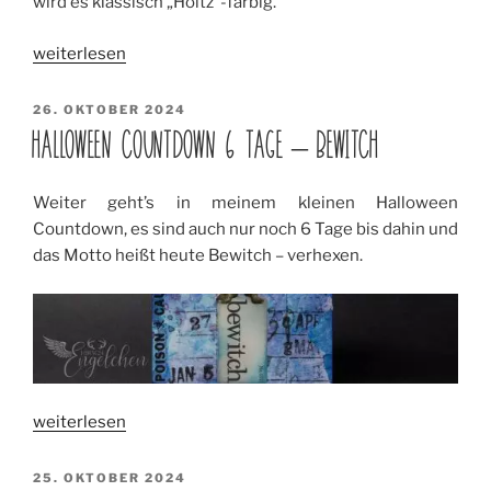
wird es klassisch „Holtz“-farbig.
„Halloween
weiterlesen
Countdown
5
VERÖFFENTLICHT
26. OKTOBER 2024
AM
Tage
HALLOWEEN COUNTDOWN 6 TAGE – BEWITCH
–
Curious“
Weiter geht’s in meinem kleinen Halloween
Countdown, es sind auch nur noch 6 Tage bis dahin und
das Motto heißt heute Bewitch – verhexen.
„Halloween
weiterlesen
Countdown
6
VERÖFFENTLICHT
25. OKTOBER 2024