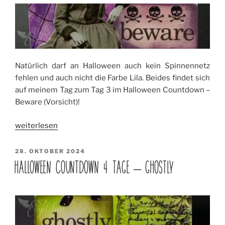
Natürlich darf an Halloween auch kein Spinnennetz
fehlen und auch nicht die Farbe Lila. Beides findet sich
auf meinem Tag zum Tag 3 im Halloween Countdown –
Beware (Vorsicht)!
„Halloween
weiterlesen
Countdown
3
VERÖFFENTLICHT
28. OKTOBER 2024
AM
Tage
HALLOWEEN COUNTDOWN 4 TAGE – GHOSTLY
–
Beware“