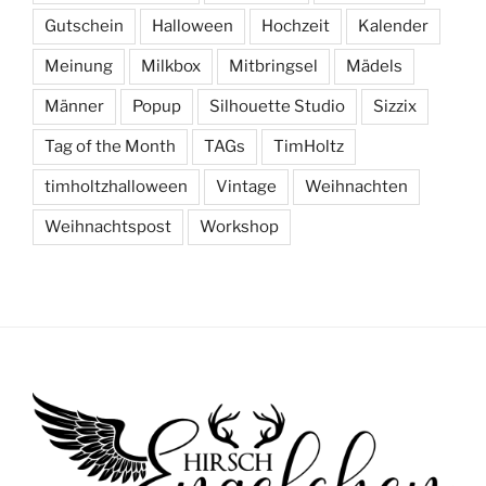
Gutschein
Halloween
Hochzeit
Kalender
Meinung
Milkbox
Mitbringsel
Mädels
Männer
Popup
Silhouette Studio
Sizzix
Tag of the Month
TAGs
TimHoltz
timholtzhalloween
Vintage
Weihnachten
Weihnachtspost
Workshop