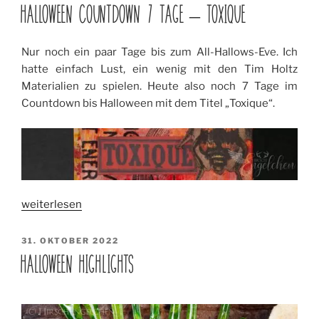
AM
Tage
HALLOWEEN COUNTDOWN 7 TAGE – TOXIQUE
–
Bewitch“
Nur noch ein paar Tage bis zum All-Hallows-Eve. Ich
hatte einfach Lust, ein wenig mit den Tim Holtz
Materialien zu spielen. Heute also noch 7 Tage im
Countdown bis Halloween mit dem Titel „Toxique“.
„Halloween
weiterlesen
Countdown
7
VERÖFFENTLICHT
31. OKTOBER 2022
AM
Tage
HALLOWEEN HIGHLIGHTS
–
Toxique“