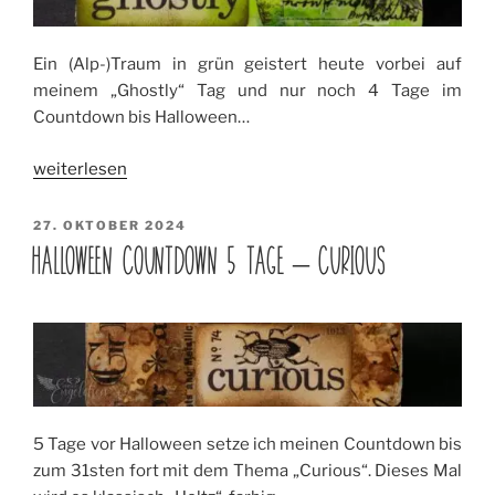
Ein (Alp-)Traum in grün geistert heute vorbei auf
meinem „Ghostly“ Tag und nur noch 4 Tage im
Countdown bis Halloween…
„Halloween
weiterlesen
Countdown
4
VERÖFFENTLICHT
27. OKTOBER 2024
AM
Tage
HALLOWEEN COUNTDOWN 5 TAGE – CURIOUS
–
Ghostly“
5 Tage vor Halloween setze ich meinen Countdown bis
zum 31sten fort mit dem Thema „Curious“. Dieses Mal