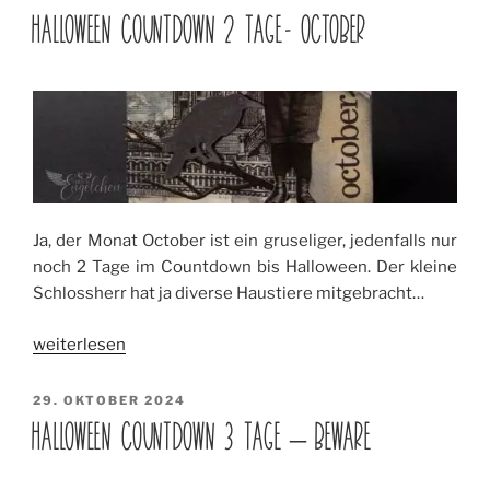
AM
Tag
HALLOWEEN COUNTDOWN 2 TAGE- OCTOBER
–
Wicked“
Ja, der Monat October ist ein gruseliger, jedenfalls nur
noch 2 Tage im Countdown bis Halloween. Der kleine
Schlossherr hat ja diverse Haustiere mitgebracht…
„Halloween
weiterlesen
Countdown
2
VERÖFFENTLICHT
29. OKTOBER 2024
AM
Tage-
HALLOWEEN COUNTDOWN 3 TAGE – BEWARE
October“