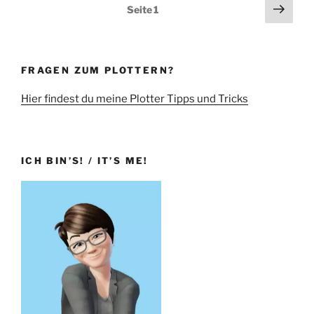
Seitennummerierung
Näch
Seite
1
Seit
der
Beiträge
FRAGEN ZUM PLOTTERN?
Hier findest du meine Plotter Tipps und Tricks
ICH BIN’S! / IT’S ME!