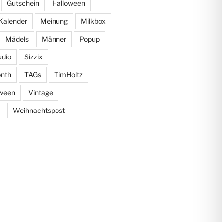
Gutschein
Halloween
Kalender
Meinung
Milkbox
Mädels
Männer
Popup
udio
Sizzix
onth
TAGs
TimHoltz
oween
Vintage
Weihnachtspost