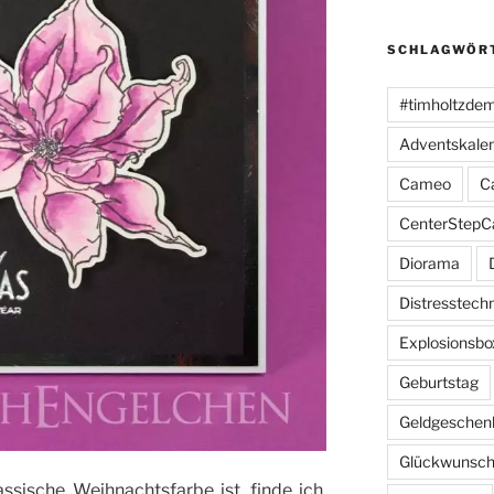
SCHLAGWÖR
#timholtzde
Adventskale
Cameo
C
CenterStepC
Diorama
Distresstech
Explosionsbo
Geburtstag
Geldgeschen
Glückwunsch
sische Weihnachtsfarbe ist, finde ich,