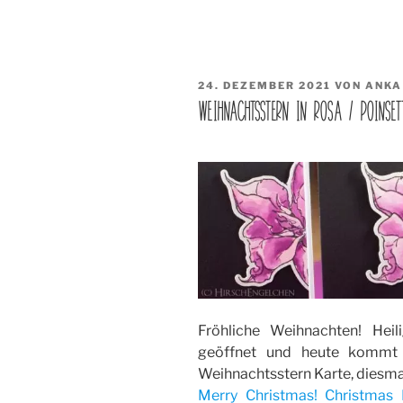
VERÖFFENTLICHT
24. DEZEMBER 2021
VON
ANKA
AM
WEIHNACHTSSTERN IN ROSA / POINSET
Fröhliche Weihnachten! Hei
geöffnet und heute kommt 
Weihnachtsstern Karte, diesmal
Merry Christmas! Christmas 