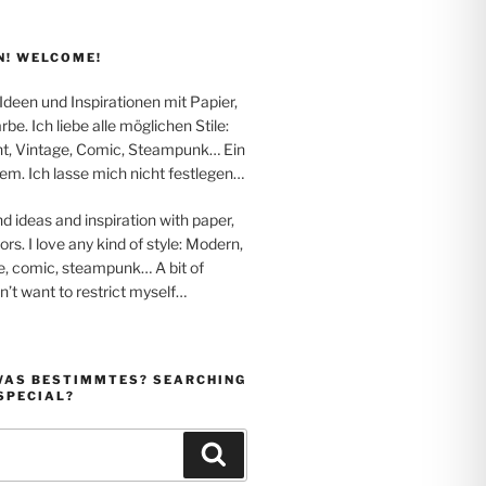
! WELCOME!
 Ideen und Inspirationen mit Papier,
be. Ich liebe alle möglichen Stile:
t, Vintage, Comic, Steampunk… Ein
em. Ich lasse mich nicht festlegen…
nd ideas and inspiration with paper,
rs. I love any kind of style: Modern,
e, comic, steampunk… A bit of
on’t want to restrict myself…
WAS BESTIMMTES? SEARCHING
SPECIAL?
Suchen