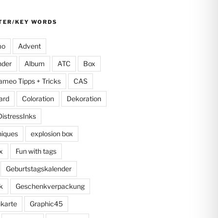
TER/KEY WORDS
mo
Advent
nder
Album
ATC
Box
ameo Tipps + Tricks
CAS
ard
Coloration
Dekoration
DistressInks
niques
explosion box
x
Fun with tags
Geburtstagskalender
k
Geschenkverpackung
karte
Graphic45