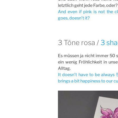
letztlich geht jede Farbe, oder?
And even if pink is not the cl
goes, doesn’t it?
3 Töne rosa /
3 sha
Es müssen ja nicht immer 50 
ein wenig Fröhlichkeit in uns
Alltag.
It doesn’t have to be always
brings a bit happiness to our cur