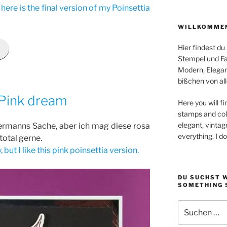
ere is the final version of my Poinsettia
WILLKOMMEN
Hier findest du
Stempel und Far
Modern, Elegan
bißchen von all
Pink dream
Here you will fi
stamps and colo
elegant, vintag
dermanns Sache, aber ich mag diese rosa
everything. I d
otal gerne.
 but I like this pink poinsettia version.
DU SUCHST 
SOMETHING 
Suchen
nach: