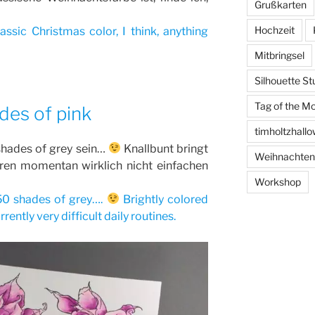
Grußkarten
Hochzeit
assic Christmas color, I think, anything
Mitbringsel
Silhouette St
Tag of the M
des of pink
timholtzhall
shades of grey sein…
Knallbunt bringt
Weihnachten
eren momentan wirklich nicht einfachen
Workshop
 50 shades of grey….
Brightly colored
rently very difficult daily routines.