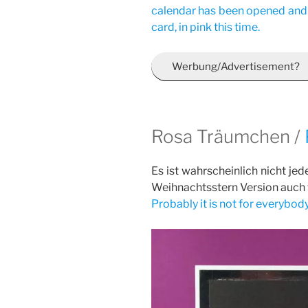
calendar has been opened and h
card, in pink this time.
Werbung/Advertisement?
Rosa Träumchen /
Es ist wahrscheinlich nicht je
Weihnachtsstern Version auch t
Probably it is not for everybody,