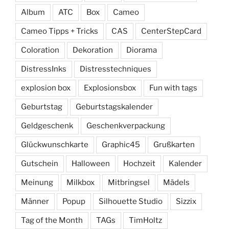
Album
ATC
Box
Cameo
Cameo Tipps + Tricks
CAS
CenterStepCard
Coloration
Dekoration
Diorama
DistressInks
Distresstechniques
explosion box
Explosionsbox
Fun with tags
Geburtstag
Geburtstagskalender
Geldgeschenk
Geschenkverpackung
Glückwunschkarte
Graphic45
Grußkarten
Gutschein
Halloween
Hochzeit
Kalender
Meinung
Milkbox
Mitbringsel
Mädels
Männer
Popup
Silhouette Studio
Sizzix
Tag of the Month
TAGs
TimHoltz