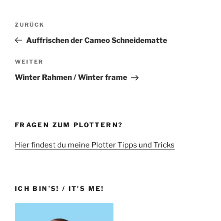
Beitragsnavigation
Vorheriger
ZURÜCK
Beitrag
Auffrischen der Cameo Schneidematte
Nächster
WEITER
Beitrag
Winter Rahmen / Winter frame
FRAGEN ZUM PLOTTERN?
Hier findest du meine Plotter Tipps und Tricks
ICH BIN’S! / IT’S ME!