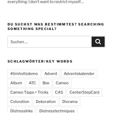
everything. I don’t want to restrict myself…
DU SUCHST WAS BESTIMMTES? SEARCHING
SOMETHING SPECIAL?
Suchen
Suche
nach:
SCHLAGWÖRTER/KEY WORDS
#timholtzdemo
Advent
Adventskalender
Album
ATC
Box
Cameo
Cameo Tipps + Tricks
CAS
CenterStepCard
Coloration
Dekoration
Diorama
DistressInks
Distresstechniques