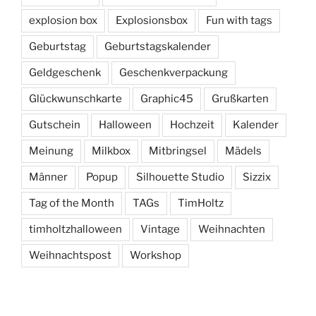
explosion box
Explosionsbox
Fun with tags
Geburtstag
Geburtstagskalender
Geldgeschenk
Geschenkverpackung
Glückwunschkarte
Graphic45
Grußkarten
Gutschein
Halloween
Hochzeit
Kalender
Meinung
Milkbox
Mitbringsel
Mädels
Männer
Popup
Silhouette Studio
Sizzix
Tag of the Month
TAGs
TimHoltz
timholtzhalloween
Vintage
Weihnachten
Weihnachtspost
Workshop