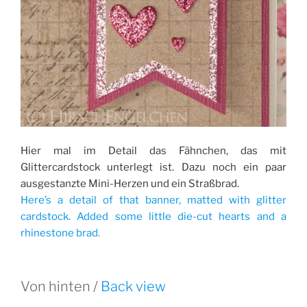
Hier mal im Detail das Fähnchen, das mit
Glittercardstock unterlegt ist. Dazu noch ein paar
ausgestanzte Mini-Herzen und ein Straßbrad.
Here’s a detail of that banner, matted with glitter
cardstock. Added some little die-cut hearts and a
rhinestone brad.
Von hinten /
Back view