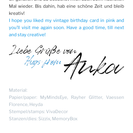
Mal wieder. Bis dahin, hab eine schöne Zeit und bleib
kreativ!
I hope you liked my vintage birthday card in pink and
you’ll visit me again soon. Have a good time, till next
and stay creative!
Material:
Papier/paper: MyMindsEye, Rayher Glitter, Vaessen
Florence, Heyda
Stempel/stamps: VivaDecor
Stanzen/dies: Sizzix, MemoryBox