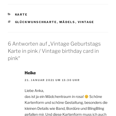
KATEGORIEN
KARTE
SCHLAGWÖRTER
GLÜCKWUNSCHKARTE
,
MÄDELS
,
VINTAGE
6 Antworten auf „Vintage Geburtstags
Karte in pink / Vintage birthday card in
pink“
Heike
21. JANUAR 2021 UM 13:30 UHR
Liebe Anka,
das ist ja ein Mädchentraum in rosa!
Schöne
Kartenform und schöne Gestaltung, besonders die
kleinen Details wie Band, Bordüre und BlingBling
gefallen mir. Und diese Kartenform muss ich auch