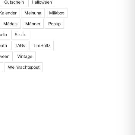
Gutschein
Halloween
Kalender
Meinung
Milkbox
Mädels
Männer
Popup
udio
Sizzix
onth
TAGs
TimHoltz
oween
Vintage
Weihnachtspost