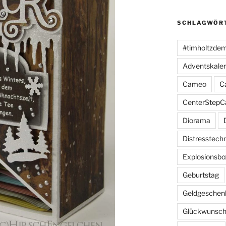
SCHLAGWÖR
#timholtzde
Adventskale
Cameo
C
CenterStepC
Diorama
Distresstech
Explosionsbo
Geburtstag
Geldgeschen
Glückwunsch