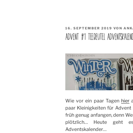
VERÖFFENTLICHT
16. SEPTEMBER 2019
VON
ANK
AM
ADVENT #1 TEEBEUTEL ADVENTSKALEN
Wie vor ein paar Tagen
hier
a
paar Kleinigkeiten für Adven
früh genug anfangen, denn W
plötzlich… Heute geht e
Adventskalender…