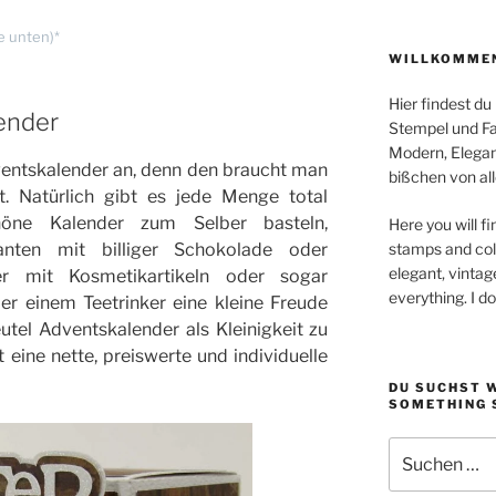
e unten)*
WILLKOMMEN
Hier findest du
ender
Stempel und Far
Modern, Elegan
entskalender an, denn den braucht man
bißchen von all
t. Natürlich gibt es jede Menge total
öne Kalender zum Selber basteln,
Here you will fi
ianten mit billiger Schokolade oder
stamps and colo
elegant, vintag
er mit Kosmetikartikeln oder sogar
everything. I d
r einem Teetrinker eine kleine Freude
tel Adventskalender als Kleinigkeit zu
ine nette, preiswerte und individuelle
DU SUCHST 
SOMETHING 
Suchen
nach: