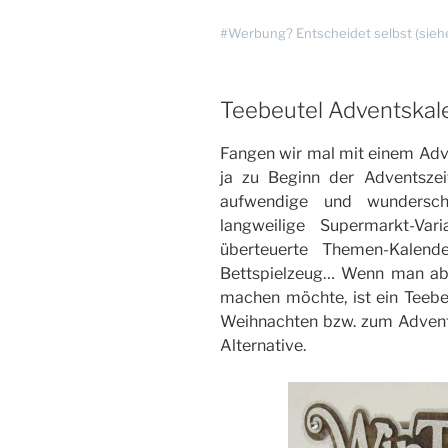
#Werbung? Entscheidet selbst (sieh
Teebeutel Adventskal
Fangen wir mal mit einem Adv
ja zu Beginn der Adventszei
aufwendige und wundersch
langweilige Supermarkt-Var
überteuerte Themen-Kalend
Bettspielzeug… Wenn man abe
machen möchte, ist ein Teebeu
Weihnachten bzw. zum Advent e
Alternative.