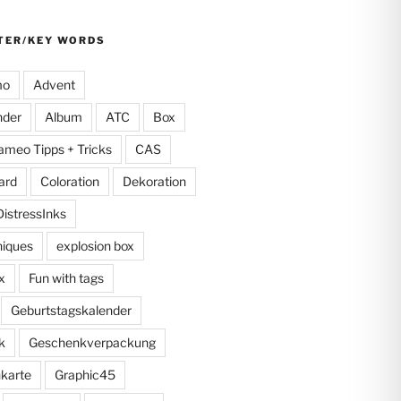
TER/KEY WORDS
mo
Advent
nder
Album
ATC
Box
ameo Tipps + Tricks
CAS
ard
Coloration
Dekoration
DistressInks
niques
explosion box
x
Fun with tags
Geburtstagskalender
k
Geschenkverpackung
karte
Graphic45