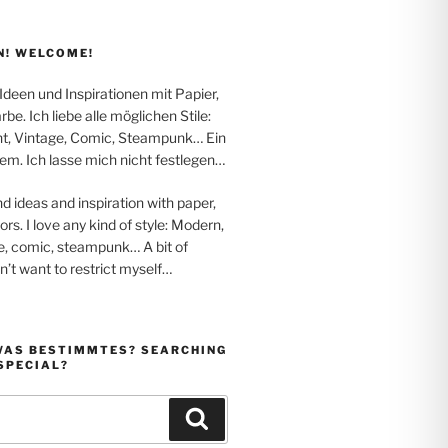
! WELCOME!
 Ideen und Inspirationen mit Papier,
be. Ich liebe alle möglichen Stile:
t, Vintage, Comic, Steampunk… Ein
em. Ich lasse mich nicht festlegen…
nd ideas and inspiration with paper,
rs. I love any kind of style: Modern,
e, comic, steampunk… A bit of
on’t want to restrict myself…
WAS BESTIMMTES? SEARCHING
SPECIAL?
Suchen