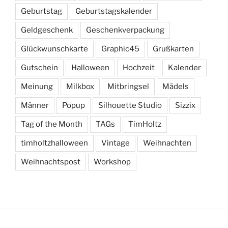
Geburtstag
Geburtstagskalender
Geldgeschenk
Geschenkverpackung
Glückwunschkarte
Graphic45
Grußkarten
Gutschein
Halloween
Hochzeit
Kalender
Meinung
Milkbox
Mitbringsel
Mädels
Männer
Popup
Silhouette Studio
Sizzix
Tag of the Month
TAGs
TimHoltz
timholtzhalloween
Vintage
Weihnachten
Weihnachtspost
Workshop