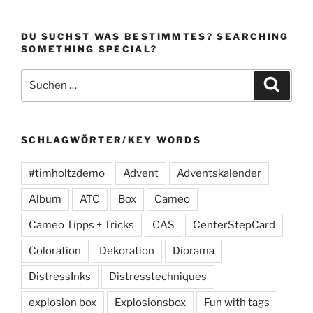
DU SUCHST WAS BESTIMMTES? SEARCHING
SOMETHING SPECIAL?
Suchen
Suche
nach:
SCHLAGWÖRTER/KEY WORDS
#timholtzdemo
Advent
Adventskalender
Album
ATC
Box
Cameo
Cameo Tipps + Tricks
CAS
CenterStepCard
Coloration
Dekoration
Diorama
DistressInks
Distresstechniques
explosion box
Explosionsbox
Fun with tags