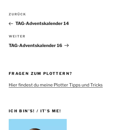
Beitragsnavigation
Vorheriger
ZURÜCK
Beitrag
TAG-Adventskalender 14
Nächster
WEITER
Beitrag
TAG-Adventskalender 16
FRAGEN ZUM PLOTTERN?
Hier findest du meine Plotter Tipps und Tricks
ICH BIN’S! / IT’S ME!