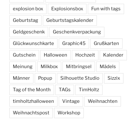
explosion box
Explosionsbox
Fun with tags
Geburtstag
Geburtstagskalender
Geldgeschenk
Geschenkverpackung
Glückwunschkarte
Graphic45
Grußkarten
Gutschein
Halloween
Hochzeit
Kalender
Meinung
Milkbox
Mitbringsel
Mädels
Männer
Popup
Silhouette Studio
Sizzix
Tag of the Month
TAGs
TimHoltz
timholtzhalloween
Vintage
Weihnachten
Weihnachtspost
Workshop