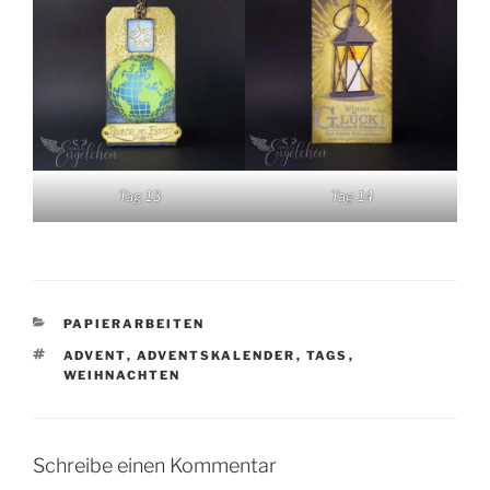
Tag 13
Tag 14
KATEGORIEN
PAPIERARBEITEN
SCHLAGWÖRTER
ADVENT
,
ADVENTSKALENDER
,
TAGS
,
WEIHNACHTEN
Schreibe einen Kommentar