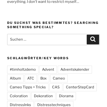
everything. I don’t want to restrict myself…
DU SUCHST WAS BESTIMMTES? SEARCHING
SOMETHING SPECIAL?
Suchen
Suche
nach:
SCHLAGWÖRTER/KEY WORDS
#timholtzdemo
Advent
Adventskalender
Album
ATC
Box
Cameo
Cameo Tipps + Tricks
CAS
CenterStepCard
Coloration
Dekoration
Diorama
DistressInks
Distresstechniques