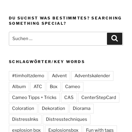
DU SUCHST WAS BESTIMMTES? SEARCHING
SOMETHING SPECIAL?
Suchen
Suche
nach:
SCHLAGWÖRTER/KEY WORDS
#timholtzdemo
Advent
Adventskalender
Album
ATC
Box
Cameo
Cameo Tipps + Tricks
CAS
CenterStepCard
Coloration
Dekoration
Diorama
DistressInks
Distresstechniques
explosion box
Explosionsbox
Fun with tags