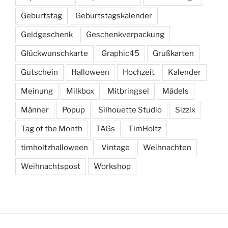
Geburtstag
Geburtstagskalender
Geldgeschenk
Geschenkverpackung
Glückwunschkarte
Graphic45
Grußkarten
Gutschein
Halloween
Hochzeit
Kalender
Meinung
Milkbox
Mitbringsel
Mädels
Männer
Popup
Silhouette Studio
Sizzix
Tag of the Month
TAGs
TimHoltz
timholtzhalloween
Vintage
Weihnachten
Weihnachtspost
Workshop