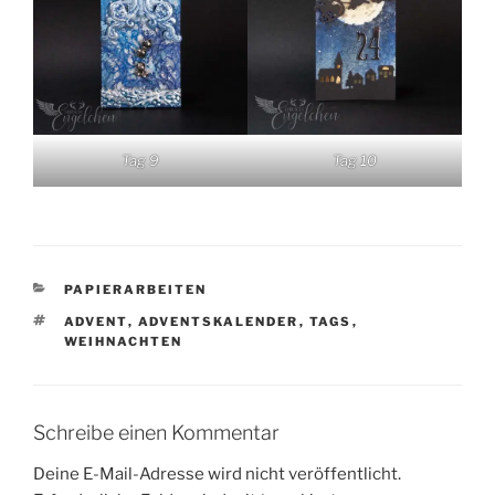
Tag 9
Tag 10
KATEGORIEN
PAPIERARBEITEN
SCHLAGWÖRTER
ADVENT
,
ADVENTSKALENDER
,
TAGS
,
WEIHNACHTEN
Schreibe einen Kommentar
Deine E-Mail-Adresse wird nicht veröffentlicht.