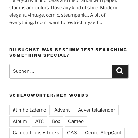
Here you will find ideas and inspiration with paper,
stamps and colors. I love any kind of style: Modern,
elegant, vintage, comic, steampunk… A bit of
everything. I don’t want to restrict myself…
DU SUCHST WAS BESTIMMTES? SEARCHING
SOMETHING SPECIAL?
Suchen
Suche
nach:
SCHLAGWÖRTER/KEY WORDS
#timholtzdemo
Advent
Adventskalender
Album
ATC
Box
Cameo
Cameo Tipps + Tricks
CAS
CenterStepCard