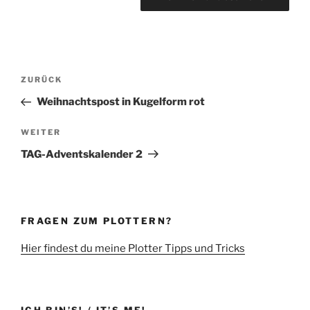
Beitragsnavigation
Vorheriger
ZURÜCK
Beitrag
Weihnachtspost in Kugelform rot
Nächster
WEITER
Beitrag
TAG-Adventskalender 2
FRAGEN ZUM PLOTTERN?
Hier findest du meine Plotter Tipps und Tricks
ICH BIN’S! / IT’S ME!