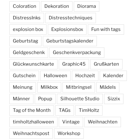
Coloration
Dekoration
Diorama
DistressInks
Distresstechniques
explosion box
Explosionsbox
Fun with tags
Geburtstag
Geburtstagskalender
Geldgeschenk
Geschenkverpackung
Glückwunschkarte
Graphic45
Grußkarten
Gutschein
Halloween
Hochzeit
Kalender
Meinung
Milkbox
Mitbringsel
Mädels
Männer
Popup
Silhouette Studio
Sizzix
Tag of the Month
TAGs
TimHoltz
timholtzhalloween
Vintage
Weihnachten
Weihnachtspost
Workshop