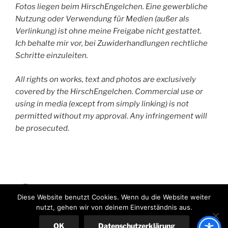
Fotos liegen beim HirschEngelchen. Eine gewerbliche
Nutzung oder Verwendung für Medien (außer als
Verlinkung) ist ohne meine Freigabe nicht gestattet.
Ich behalte mir vor, bei Zuwiderhandlungen rechtliche
Schritte einzuleiten.
All rights on works, text and photos are exclusively
covered by the HirschEngelchen. Commercial use or
using in media (except from simply linking) is not
permitted without my approval. Any infringement will
be prosecuted.
HirschEngelchen
Diese Website benutzt Cookies. Wenn du die Website weiter
nutzt, gehen wir von deinem Einverständnis aus.
Stolz präsentiert von WordPress
OK
Datenschutzerklärung