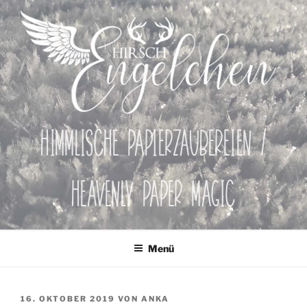
Zum
Inhalt
springen
Himmlische Papierzaubereien /
Heavenly Paper Magic
Menü
VERÖFFENTLICHT
16. OKTOBER 2019
VON
ANKA