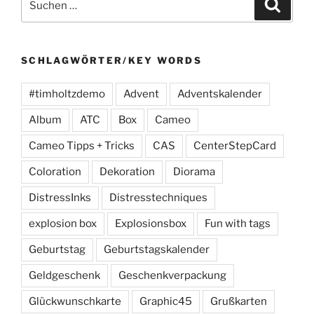
Suche
nach:
SCHLAGWÖRTER/KEY WORDS
#timholtzdemo
Advent
Adventskalender
Album
ATC
Box
Cameo
Cameo Tipps + Tricks
CAS
CenterStepCard
Coloration
Dekoration
Diorama
DistressInks
Distresstechniques
explosion box
Explosionsbox
Fun with tags
Geburtstag
Geburtstagskalender
Geldgeschenk
Geschenkverpackung
Glückwunschkarte
Graphic45
Grußkarten