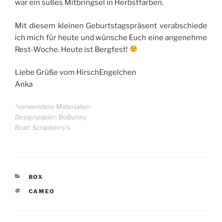
war ein süßes Mitbringsel in Herbstfarben.
Mit diesem kleinen Geburtstagspräsent verabschiede
ich mich für heute und wünsche Euch eine angenehme
Rest-Woche. Heute ist Bergfest!
Liebe Grüße vom HirschEngelchen
Anka
*verwendete Materialien:
Designpapier: BoBunny
Brad: Scrapberry’s
KATEGORIEN
BOX
SCHLAGWÖRTER
CAMEO