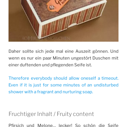
Daher sollte sich jede mal eine Auszeit gönnen. Und
wenn es nur ein paar Minuten ungestört Duschen mit
einer duftenden und pflegenden Seife ist.
Therefore everybody should allow oneself a timeout.
Even if it is just for some minutes of an undisturbed
shower with a fragrant and nurturing soap.
Fruchtiger Inhalt / Fruity content
Pfirsich und Melone… lecker! So schön die Seife