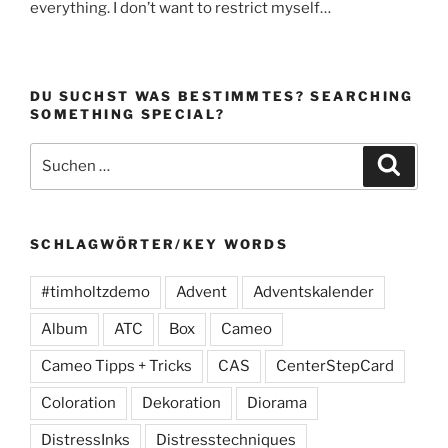
everything. I don’t want to restrict myself…
DU SUCHST WAS BESTIMMTES? SEARCHING
SOMETHING SPECIAL?
Suchen
Suche
nach:
SCHLAGWÖRTER/KEY WORDS
#timholtzdemo
Advent
Adventskalender
Album
ATC
Box
Cameo
Cameo Tipps + Tricks
CAS
CenterStepCard
Coloration
Dekoration
Diorama
DistressInks
Distresstechniques