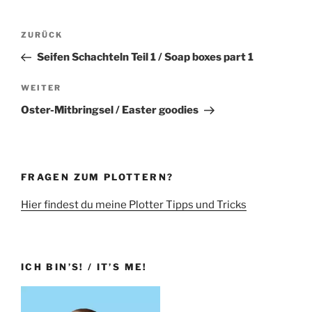
Beitragsnavigation
Vorheriger
ZURÜCK
Beitrag
Seifen Schachteln Teil 1 / Soap boxes part 1
Nächster
WEITER
Beitrag
Oster-Mitbringsel / Easter goodies
FRAGEN ZUM PLOTTERN?
Hier findest du meine Plotter Tipps und Tricks
ICH BIN’S! / IT’S ME!