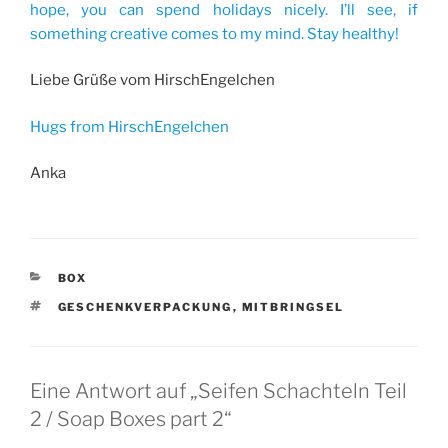
hope, you can spend holidays nicely. I’ll see, if
something creative comes to my mind. Stay healthy!
Liebe Grüße vom HirschEngelchen
Hugs from HirschEngelchen
Anka
KATEGORIEN
BOX
SCHLAGWÖRTER
GESCHENKVERPACKUNG
,
MITBRINGSEL
Eine Antwort auf „Seifen Schachteln Teil
2 / Soap Boxes part 2“