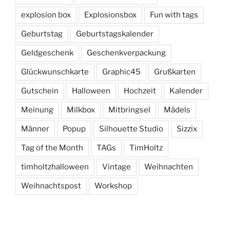
explosion box
Explosionsbox
Fun with tags
Geburtstag
Geburtstagskalender
Geldgeschenk
Geschenkverpackung
Glückwunschkarte
Graphic45
Grußkarten
Gutschein
Halloween
Hochzeit
Kalender
Meinung
Milkbox
Mitbringsel
Mädels
Männer
Popup
Silhouette Studio
Sizzix
Tag of the Month
TAGs
TimHoltz
timholtzhalloween
Vintage
Weihnachten
Weihnachtspost
Workshop