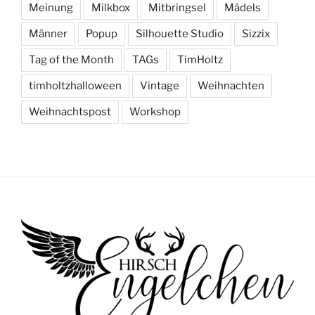
Meinung
Milkbox
Mitbringsel
Mädels
Männer
Popup
Silhouette Studio
Sizzix
Tag of the Month
TAGs
TimHoltz
timholtzhalloween
Vintage
Weihnachten
Weihnachtspost
Workshop