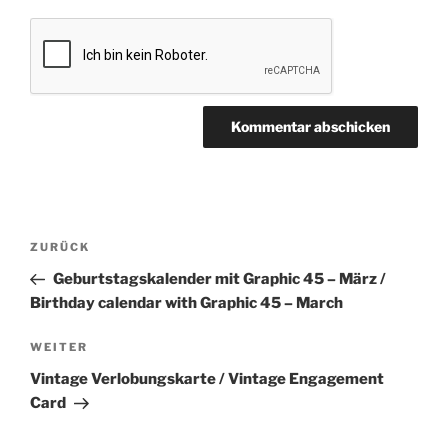
Beitragsnavigation
Vorheriger
ZURÜCK
Beitrag
Geburtstagskalender mit Graphic 45 – März /
Birthday calendar with Graphic 45 – March
Nächster
WEITER
Beitrag
Vintage Verlobungskarte / Vintage Engagement
Card