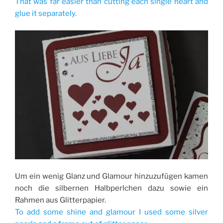
That was far easier than cutting each single heart and
glue it separately.
Um ein wenig Glanz und Glamour hinzuzufügen kamen
noch die silbernen Halbperlchen dazu sowie ein
Rahmen aus Glitterpapier.
To add some shine and glamour I used some silver