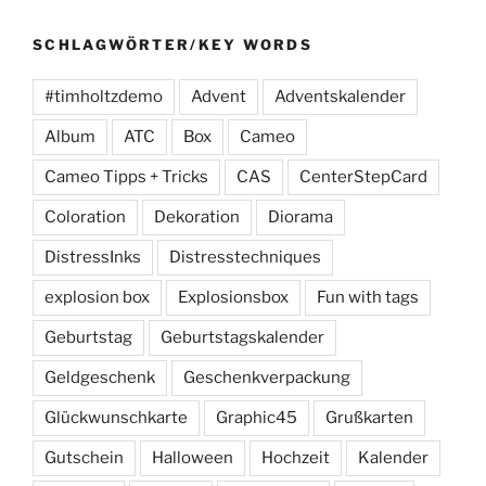
SCHLAGWÖRTER/KEY WORDS
#timholtzdemo
Advent
Adventskalender
Album
ATC
Box
Cameo
Cameo Tipps + Tricks
CAS
CenterStepCard
Coloration
Dekoration
Diorama
DistressInks
Distresstechniques
explosion box
Explosionsbox
Fun with tags
Geburtstag
Geburtstagskalender
Geldgeschenk
Geschenkverpackung
Glückwunschkarte
Graphic45
Grußkarten
Gutschein
Halloween
Hochzeit
Kalender