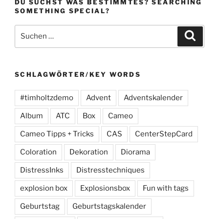
DU SUCHST WAS BESTIMMTES? SEARCHING
SOMETHING SPECIAL?
Suchen
Suche
nach:
SCHLAGWÖRTER/KEY WORDS
#timholtzdemo
Advent
Adventskalender
Album
ATC
Box
Cameo
Cameo Tipps + Tricks
CAS
CenterStepCard
Coloration
Dekoration
Diorama
DistressInks
Distresstechniques
explosion box
Explosionsbox
Fun with tags
Geburtstag
Geburtstagskalender