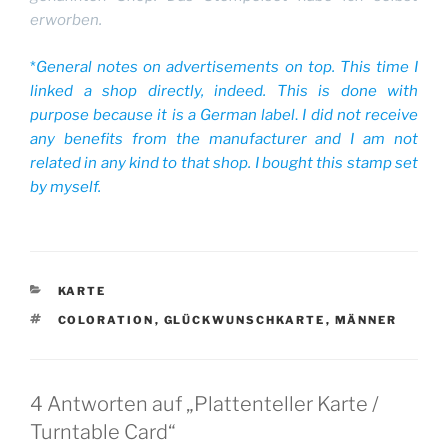
erworben.
*
General notes on advertisements on top. This time I
linked a shop directly, indeed. This is done with
purpose because it is a German label
.
I did not receive
any benefits from the manufacturer and I am not
related in any kind to that shop. I bought this stamp set
by myself.
KATEGORIEN
KARTE
SCHLAGWÖRTER
COLORATION
,
GLÜCKWUNSCHKARTE
,
MÄNNER
4 Antworten auf „Plattenteller Karte /
Turntable Card“