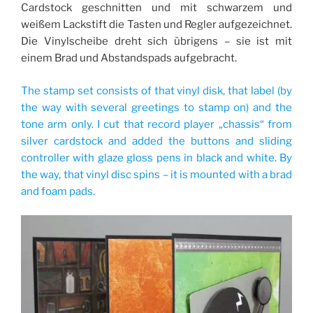
Cardstock geschnitten und mit schwarzem und
weißem Lackstift die Tasten und Regler aufgezeichnet.
Die Vinylscheibe dreht sich übrigens – sie ist mit
einem Brad und Abstandspads aufgebracht.
The stamp set consists of that vinyl disk, that label (by
the way with several greetings to stamp on) and the
tone arm only. I cut that record player „chassis“ from
silver cardstock and added the buttons and sliding
controller with glaze gloss pens in black and white. By
the way, that vinyl disc spins – it is mounted with a brad
and foam pads.