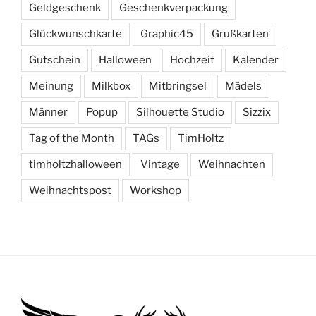
Geldgeschenk
Geschenkverpackung
Glückwunschkarte
Graphic45
Grußkarten
Gutschein
Halloween
Hochzeit
Kalender
Meinung
Milkbox
Mitbringsel
Mädels
Männer
Popup
Silhouette Studio
Sizzix
Tag of the Month
TAGs
TimHoltz
timholtzhalloween
Vintage
Weihnachten
Weihnachtspost
Workshop