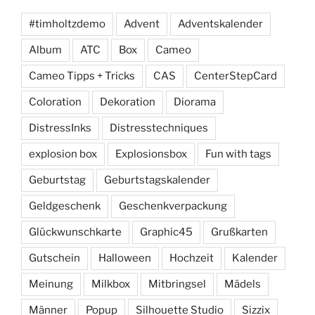
#timholtzdemo
Advent
Adventskalender
Album
ATC
Box
Cameo
Cameo Tipps + Tricks
CAS
CenterStepCard
Coloration
Dekoration
Diorama
DistressInks
Distresstechniques
explosion box
Explosionsbox
Fun with tags
Geburtstag
Geburtstagskalender
Geldgeschenk
Geschenkverpackung
Glückwunschkarte
Graphic45
Grußkarten
Gutschein
Halloween
Hochzeit
Kalender
Meinung
Milkbox
Mitbringsel
Mädels
Männer
Popup
Silhouette Studio
Sizzix