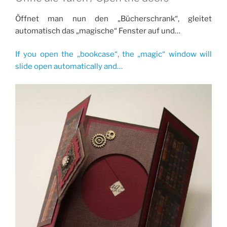
Öffnet man nun den „Bücherschrank“, gleitet
automatisch das „magische“ Fenster auf und…
If you open the „bookcase“, the „magic“ window will
slide open automatically and…