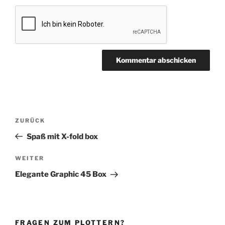
Beitragsnavigation
Vorheriger
ZURÜCK
Beitrag
Spaß mit X-fold box
Nächster
WEITER
Beitrag
Elegante Graphic 45 Box
FRAGEN ZUM PLOTTERN?