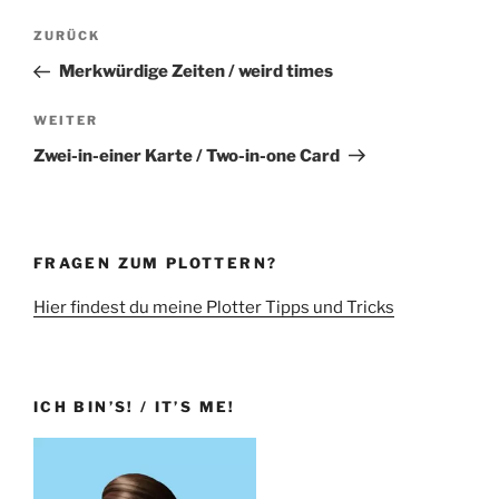
Beitragsnavigation
Vorheriger
ZURÜCK
Beitrag
Merkwürdige Zeiten / weird times
Nächster
WEITER
Beitrag
Zwei-in-einer Karte / Two-in-one Card
FRAGEN ZUM PLOTTERN?
Hier findest du meine Plotter Tipps und Tricks
ICH BIN’S! / IT’S ME!