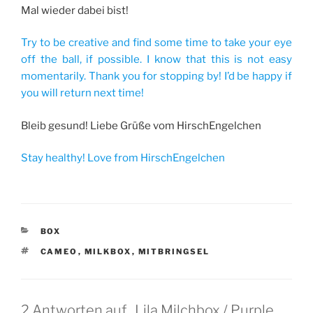
Mal wieder dabei bist!
Try to be creative and find some time to take your eye
off the ball, if possible. I know that this is not easy
momentarily. Thank you for stopping by! I’d be happy if
you will return next time!
Bleib gesund! Liebe Grüße vom HirschEngelchen
Stay healthy! Love from HirschEngelchen
KATEGORIEN
BOX
SCHLAGWÖRTER
CAMEO
,
MILKBOX
,
MITBRINGSEL
2 Antworten auf „Lila Milchbox / Purple