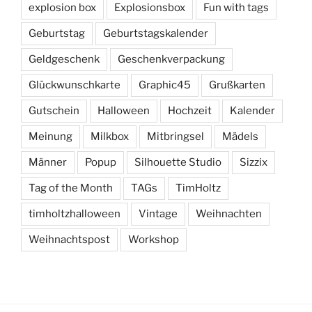
explosion box
Explosionsbox
Fun with tags
Geburtstag
Geburtstagskalender
Geldgeschenk
Geschenkverpackung
Glückwunschkarte
Graphic45
Grußkarten
Gutschein
Halloween
Hochzeit
Kalender
Meinung
Milkbox
Mitbringsel
Mädels
Männer
Popup
Silhouette Studio
Sizzix
Tag of the Month
TAGs
TimHoltz
timholtzhalloween
Vintage
Weihnachten
Weihnachtspost
Workshop