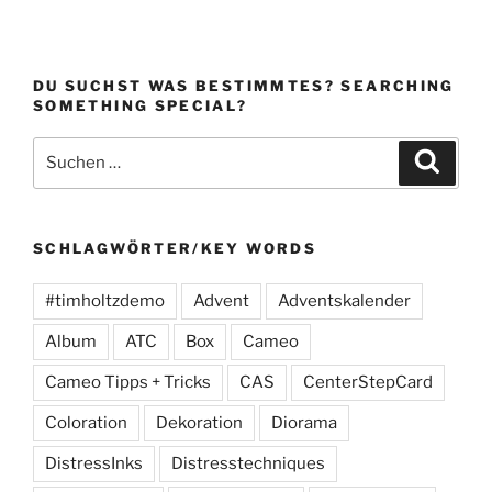
DU SUCHST WAS BESTIMMTES? SEARCHING
SOMETHING SPECIAL?
Suchen
Suche
nach:
SCHLAGWÖRTER/KEY WORDS
#timholtzdemo
Advent
Adventskalender
Album
ATC
Box
Cameo
Cameo Tipps + Tricks
CAS
CenterStepCard
Coloration
Dekoration
Diorama
DistressInks
Distresstechniques