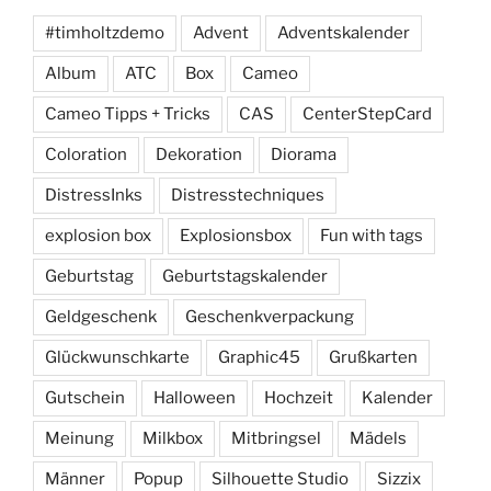
#timholtzdemo
Advent
Adventskalender
Album
ATC
Box
Cameo
Cameo Tipps + Tricks
CAS
CenterStepCard
Coloration
Dekoration
Diorama
DistressInks
Distresstechniques
explosion box
Explosionsbox
Fun with tags
Geburtstag
Geburtstagskalender
Geldgeschenk
Geschenkverpackung
Glückwunschkarte
Graphic45
Grußkarten
Gutschein
Halloween
Hochzeit
Kalender
Meinung
Milkbox
Mitbringsel
Mädels
Männer
Popup
Silhouette Studio
Sizzix