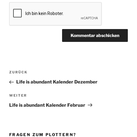
Beitragsnavigation
Vorheriger
ZURÜCK
Beitrag
Life is abundant Kalender Dezember
Nächster
WEITER
Beitrag
Life is abundant Kalender Februar
FRAGEN ZUM PLOTTERN?