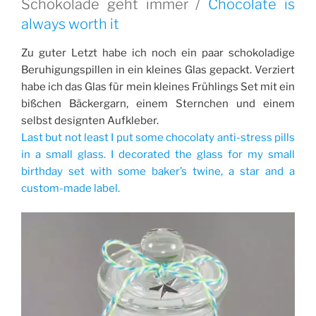
Schokolade geht immer /
Chocolate is
always worth it
Zu guter Letzt habe ich noch ein paar schokoladige
Beruhigungspillen in ein kleines Glas gepackt. Verziert
habe ich das Glas für mein kleines Frühlings Set mit ein
bißchen Bäckergarn, einem Sternchen und einem
selbst designten Aufkleber.
Last but not least I put some chocolaty anti-stress pills
in a small glass. I decorated the glass for my small
birthday set with some baker’s twine, a star and a
custom-made label.