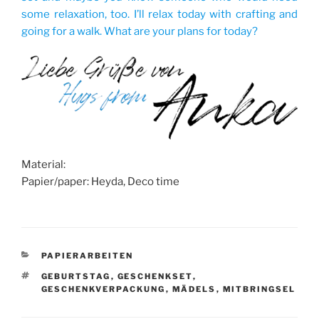
some relaxation, too. I’ll relax today with crafting and
going for a walk. What are your plans for today?
Material:
Papier/paper: Heyda, Deco time
KATEGORIEN
PAPIERARBEITEN
SCHLAGWÖRTER
GEBURTSTAG
,
GESCHENKSET
,
GESCHENKVERPACKUNG
,
MÄDELS
,
MITBRINGSEL