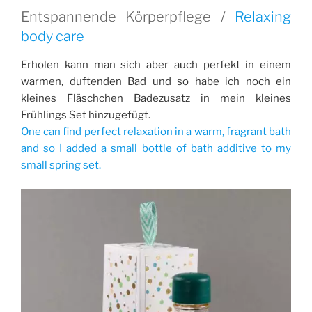
Entspannende Körperpflege /
Relaxing
body care
Erholen kann man sich aber auch perfekt in einem
warmen, duftenden Bad und so habe ich noch ein
kleines Fläschchen Badezusatz in mein kleines
Frühlings Set hinzugefügt.
One can find perfect relaxation in a warm, fragrant bath
and so I added a small bottle of bath additive to my
small spring set.