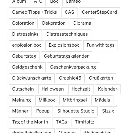
Album
ATC
Box
Cameo
Cameo Tipps + Tricks
CAS
CenterStepCard
Coloration
Dekoration
Diorama
DistressInks
Distresstechniques
explosion box
Explosionsbox
Fun with tags
Geburtstag
Geburtstagskalender
Geldgeschenk
Geschenkverpackung
Glückwunschkarte
Graphic45
Grußkarten
Gutschein
Halloween
Hochzeit
Kalender
Meinung
Milkbox
Mitbringsel
Mädels
Männer
Popup
Silhouette Studio
Sizzix
Tag of the Month
TAGs
TimHoltz
timholtzhalloween
Vintage
Weihnachten