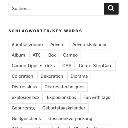
Suchen
Suche
nach:
SCHLAGWÖRTER/KEY WORDS
#timholtzdemo
Advent
Adventskalender
Album
ATC
Box
Cameo
Cameo Tipps + Tricks
CAS
CenterStepCard
Coloration
Dekoration
Diorama
DistressInks
Distresstechniques
explosion box
Explosionsbox
Fun with tags
Geburtstag
Geburtstagskalender
Geldgeschenk
Geschenkverpackung