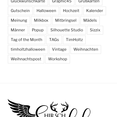
Glückwunschkarte
Graphic45
Grußkarten
Gutschein
Halloween
Hochzeit
Kalender
Meinung
Milkbox
Mitbringsel
Mädels
Männer
Popup
Silhouette Studio
Sizzix
Tag of the Month
TAGs
TimHoltz
timholtzhalloween
Vintage
Weihnachten
Weihnachtspost
Workshop