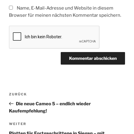
Name, E-Mail-Adresse und Website in diesem
Browser für meinen nächsten Kommentar speichern.
Beitragsnavigation
Vorheriger
ZURÜCK
Beitrag
Die neue Cameo 5 – endlich wieder
Kaufempfehlung!
Nächster
WEITER
Beitrag
Plotten für Fortgeschrittene in Siegen – mit