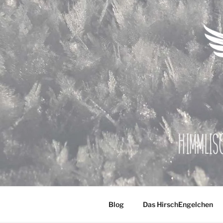
Zum
Inhalt
springen
Himmlis
Blog
Das HirschEngelchen