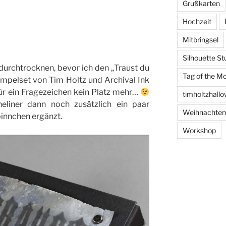
Grußkarten
Hochzeit
Mitbringsel
Silhouette St
urchtrocknen, bevor ich den „Traust du
Tag of the M
empelset von Tim Holtz und Archival Ink
ür ein Fragezeichen kein Platz mehr…
timholtzhall
eliner dann noch zusätzlich ein paar
Weihnachten
pinnchen ergänzt.
Workshop