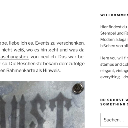
WILLKOMMEN
Hier findest du
Stempel und Far
Modern, Elegan
abe, liebe ich es, Events zu verschenken,
bißchen von all
 nicht weiß, wo es hin geht und was da
raschungsbox
von neulich. Das war bei
Here you will fi
er so. Die Beschenkte bekam demzufolge
stamps and colo
een Rahmenkarte als Hinweis.
elegant, vintag
everything. I d
DU SUCHST 
SOMETHING 
Suchen
nach: