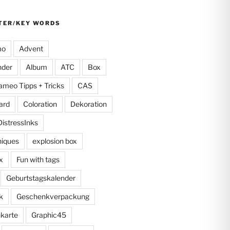
TER/KEY WORDS
mo
Advent
nder
Album
ATC
Box
ameo Tipps + Tricks
CAS
ard
Coloration
Dekoration
DistressInks
niques
explosion box
x
Fun with tags
Geburtstagskalender
k
Geschenkverpackung
karte
Graphic45