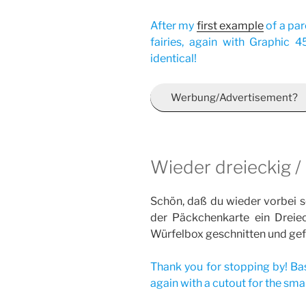
After my
first example
of a par
fairies, again with Graphic 4
identical!
Werbung/Advertisement?
Wieder dreieckig / 
Schön, daß du wieder vorbei s
der Päckchenkarte ein Dreieck
Würfelbox geschnitten und gef
Thank you for stopping by! Bas
again with a cutout for the sma