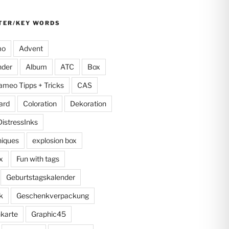
TER/KEY WORDS
mo
Advent
nder
Album
ATC
Box
ameo Tipps + Tricks
CAS
ard
Coloration
Dekoration
DistressInks
niques
explosion box
x
Fun with tags
Geburtstagskalender
k
Geschenkverpackung
karte
Graphic45