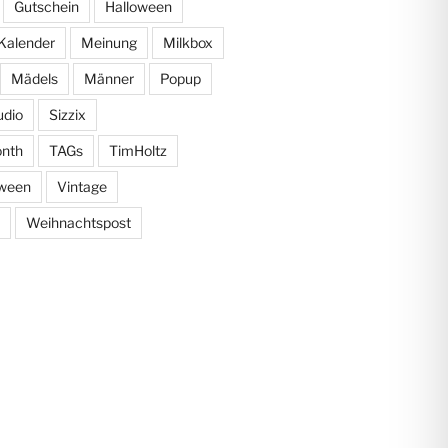
Gutschein
Halloween
Kalender
Meinung
Milkbox
Mädels
Männer
Popup
udio
Sizzix
onth
TAGs
TimHoltz
oween
Vintage
Weihnachtspost