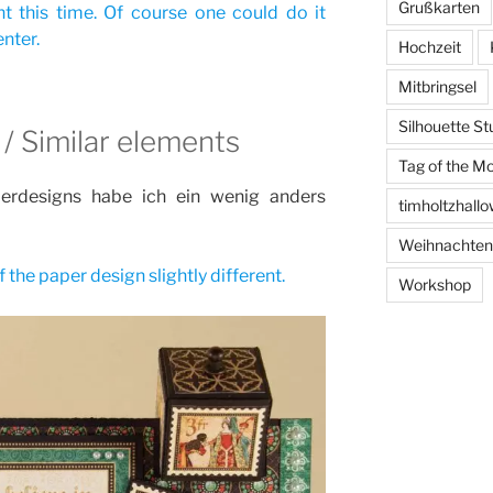
Grußkarten
t this time. Of course one could do it
nter.
Hochzeit
Mitbringsel
Silhouette St
/ Similar elements
Tag of the M
erdesigns habe ich ein wenig anders
timholtzhall
Weihnachten
 the paper design slightly different.
Workshop