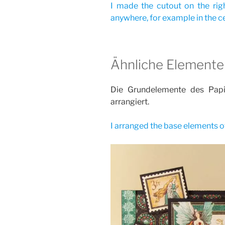
I made the cutout on the righ
anywhere, for example in the ce
Ähnliche Elemente 
Die Grundelemente des Papi
arrangiert.
I arranged the base elements of