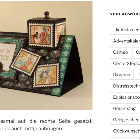
SCHLAGWÖR
#timholtzde
Adventskale
Cameo
C
CenterStepC
Diorama
Distresstech
Explosionsbo
Geburtstag
Geldgeschen
esmal auf die rechte Seite gesetzt.
 den auch mittig anbringen.
Glückwunsch