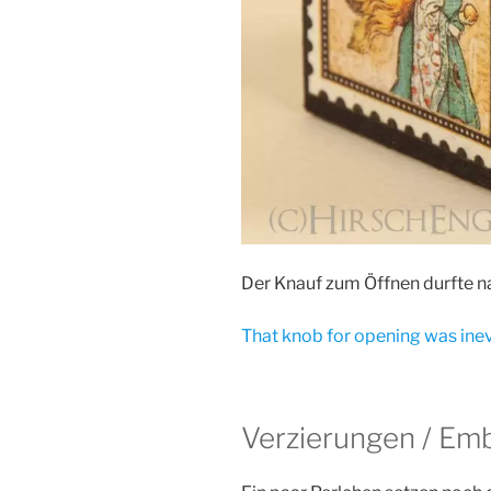
Der Knauf zum Öffnen durfte na
That knob for opening was inev
Verzierungen / Em