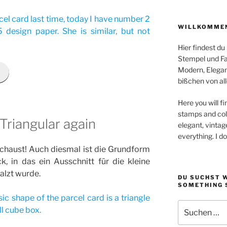
cel card last time, today I have number 2
WILLKOMMEN
5 design paper. She is similar, but not
Hier findest du
Stempel und Far
Modern, Elegan
bißchen von all
Here you will fi
stamps and colo
Triangular again
elegant, vintag
everything. I d
chaust! Auch diesmal ist die Grundform
, in das ein Ausschnitt für die kleine
alzt wurde.
DU SUCHST 
SOMETHING 
ic shape of the parcel card is a triangle
Suchen
ll cube box.
nach: