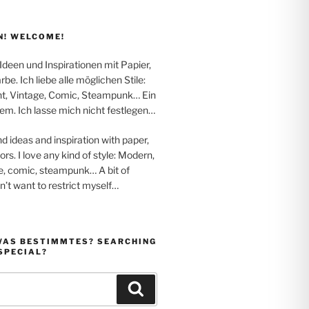
! WELCOME!
 Ideen und Inspirationen mit Papier,
be. Ich liebe alle möglichen Stile:
t, Vintage, Comic, Steampunk… Ein
em. Ich lasse mich nicht festlegen…
nd ideas and inspiration with paper,
rs. I love any kind of style: Modern,
e, comic, steampunk… A bit of
on’t want to restrict myself…
WAS BESTIMMTES? SEARCHING
SPECIAL?
Suchen