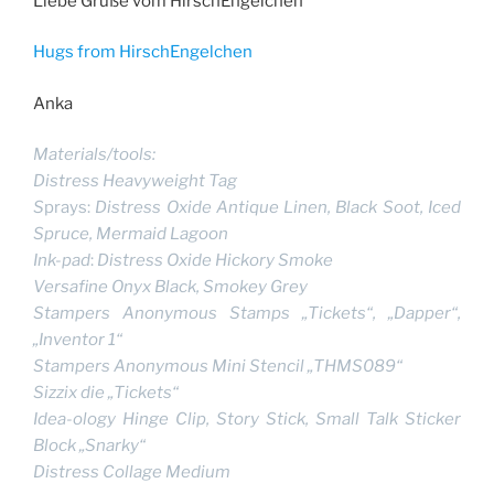
Liebe Grüße vom HirschEngelchen
Hugs from HirschEngelchen
Anka
Materials/tools:
Distress Heavyweight Tag
S
prays:
Distress Oxide Antique Linen, Black Soot, Iced
Spruce, Mermaid Lagoon
Ink-pad
:
Distress Oxide Hickory Smoke
Versafine Onyx Black, Smokey Grey
Stampers Anonymous Stamps „Tickets“, „Dapper“,
„Inventor 1“
Stampers Anonymous Mini Stencil „THMS089“
Sizzix die „Tickets“
Idea-ology Hinge Clip, Story Stick, Small Talk Sticker
Block „Snarky“
Distress Collage Medium