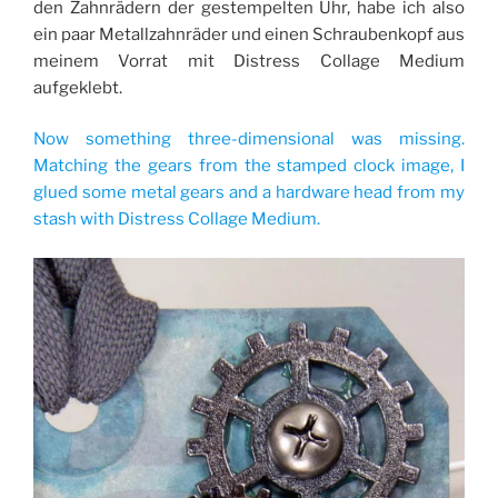
den Zahnrädern der gestempelten Uhr, habe ich also
ein paar Metallzahnräder und einen Schraubenkopf aus
meinem Vorrat mit Distress Collage Medium
aufgeklebt.
Now something three-dimensional was missing.
Matching the gears from the stamped clock image, I
glued some metal gears and a hardware head from my
stash with Distress Collage Medium.