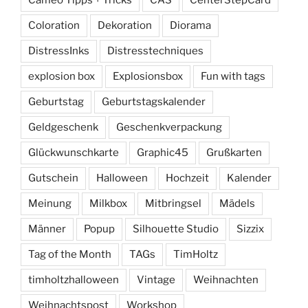
Cameo Tipps + Tricks
CAS
CenterStepCard
Coloration
Dekoration
Diorama
DistressInks
Distresstechniques
explosion box
Explosionsbox
Fun with tags
Geburtstag
Geburtstagskalender
Geldgeschenk
Geschenkverpackung
Glückwunschkarte
Graphic45
Grußkarten
Gutschein
Halloween
Hochzeit
Kalender
Meinung
Milkbox
Mitbringsel
Mädels
Männer
Popup
Silhouette Studio
Sizzix
Tag of the Month
TAGs
TimHoltz
timholtzhalloween
Vintage
Weihnachten
Weihnachtspost
Workshop