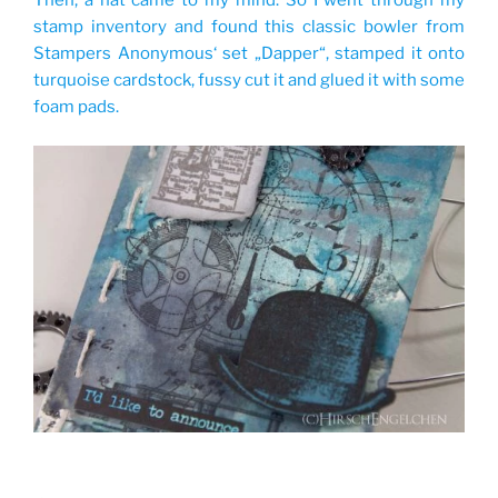
Then, a hat came to my mind. So I went through my
stamp inventory and found this classic bowler from
Stampers Anonymous‘ set „Dapper“, stamped it onto
turquoise cardstock, fussy cut it and glued it with some
foam pads.