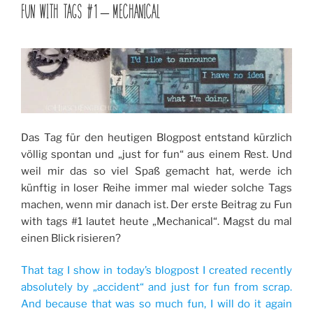
AM
FUN WITH TAGS #1 – MECHANICAL
Das Tag für den heutigen Blogpost entstand kürzlich
völlig spontan und „just for fun“ aus einem Rest. Und
weil mir das so viel Spaß gemacht hat, werde ich
künftig in loser Reihe immer mal wieder solche Tags
machen, wenn mir danach ist. Der erste Beitrag zu Fun
with tags #1 lautet heute „Mechanical“. Magst du mal
einen Blick risieren?
That tag I show in today’s blogpost I created recently
absolutely by „accident“ and just for fun from scrap.
And because that was so much fun, I will do it again