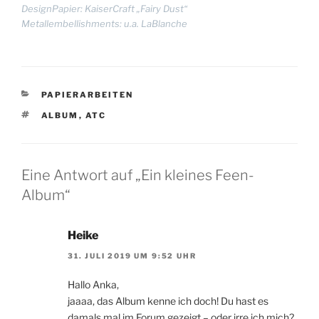
DesignPapier: KaiserCraft „Fairy Dust“
Metallembellishments: u.a. LaBlanche
KATEGORIEN
PAPIERARBEITEN
SCHLAGWÖRTER
ALBUM
,
ATC
Eine Antwort auf „Ein kleines Feen-
Album“
Heike
31. JULI 2019 UM 9:52 UHR
Hallo Anka,
jaaaa, das Album kenne ich doch! Du hast es
damals mal im Forum gezeigt – oder irre ich mich?