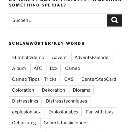
SOMETHING SPECIAL?
Suchen
Suche
nach:
SCHLAGWÖRTER/KEY WORDS
#timholtzdemo
Advent
Adventskalender
Album
ATC
Box
Cameo
Cameo Tipps + Tricks
CAS
CenterStepCard
Coloration
Dekoration
Diorama
DistressInks
Distresstechniques
explosion box
Explosionsbox
Fun with tags
Geburtstag
Geburtstagskalender