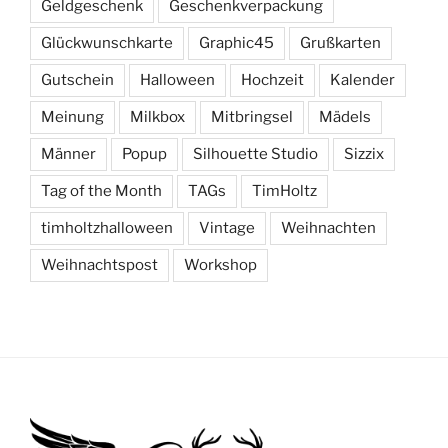
Geldgeschenk
Geschenkverpackung
Glückwunschkarte
Graphic45
Grußkarten
Gutschein
Halloween
Hochzeit
Kalender
Meinung
Milkbox
Mitbringsel
Mädels
Männer
Popup
Silhouette Studio
Sizzix
Tag of the Month
TAGs
TimHoltz
timholtzhalloween
Vintage
Weihnachten
Weihnachtspost
Workshop