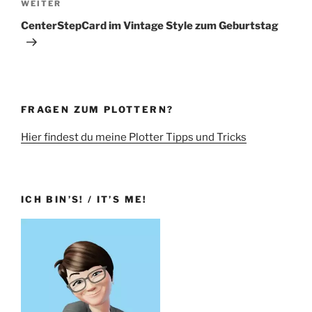
Nächster
WEITER
Beitrag
CenterStepCard im Vintage Style zum Geburtstag
FRAGEN ZUM PLOTTERN?
Hier findest du meine Plotter Tipps und Tricks
ICH BIN’S! / IT’S ME!