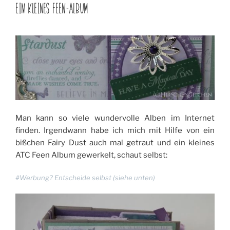
AM
EIN KLEINES FEEN-ALBUM
Man kann so viele wundervolle Alben im Internet
finden. Irgendwann habe ich mich mit Hilfe von ein
bißchen Fairy Dust auch mal getraut und ein kleines
ATC Feen Album gewerkelt, schaut selbst:
#Werbung? Entscheide selbst (siehe unten)