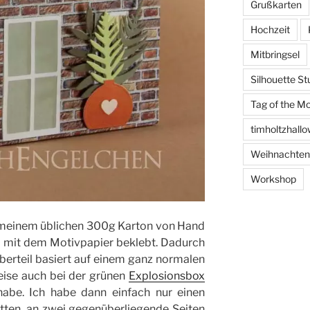
Grußkarten
Hochzeit
Mitbringsel
Silhouette St
Tag of the M
timholtzhall
Weihnachten
Workshop
s meinem üblichen 300g Karton von Hand
d mit dem Motivpapier beklebt. Dadurch
Oberteil basiert auf einem ganz normalen
weise auch bei der grünen
Explosionsbox
abe. Ich habe dann einfach nur einen
itten, an zwei gegenüberliegende Seiten