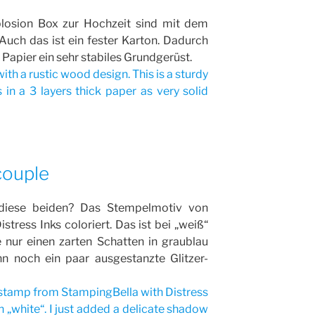
plosion Box zur Hochzeit sind mit dem
Auch das ist ein fester Karton. Dadurch
 Papier ein sehr stabiles Grundgerüst.
ith a rustic wood design. This is a sturdy
s in a 3 layers thick paper as very solid
couple
, diese beiden? Das Stempelmotiv von
stress Inks coloriert. Das ist bei „weiß“
e nur einen zarten Schatten in graublau
n noch ein paar ausgestanzte Glitzer-
e stamp from StampingBella with Distress
ith „white“. I just added a delicate shadow