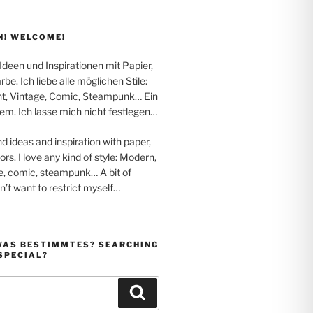
! WELCOME!
 Ideen und Inspirationen mit Papier,
be. Ich liebe alle möglichen Stile:
t, Vintage, Comic, Steampunk… Ein
em. Ich lasse mich nicht festlegen…
nd ideas and inspiration with paper,
rs. I love any kind of style: Modern,
e, comic, steampunk… A bit of
on’t want to restrict myself…
WAS BESTIMMTES? SEARCHING
SPECIAL?
Suchen