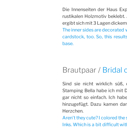
Die Innenseiten der Haus Ex
rustikalen Holzmotiv beklebt. 
ergibt sich mit 3 Lagen dickem
The inner sides are decorated w
cardstock, too. So, this result
base.
Brautpaar /
Bridal 
Sind sie nicht wirklich süß
Stamping Bella habe ich mit Di
gar nicht so einfach. Ich hab
hinzugefügt. Dazu kamen dan
Herzchen.
Aren’t they cute? I colored th
Inks. Which is a bit difficult w