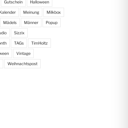
Gutschein
Halloween
Kalender
Meinung
Milkbox
Mädels
Männer
Popup
udio
Sizzix
onth
TAGs
TimHoltz
oween
Vintage
Weihnachtspost