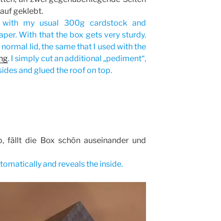
auf geklebt.
y with my usual 300g cardstock and
aper. With that the box gets very sturdy.
normal lid, the same that I used with the
ing
. I simply cut an additional „pediment“,
ides and glued the roof on top.
, fällt die Box schön auseinander und
utomatically and reveals the inside.