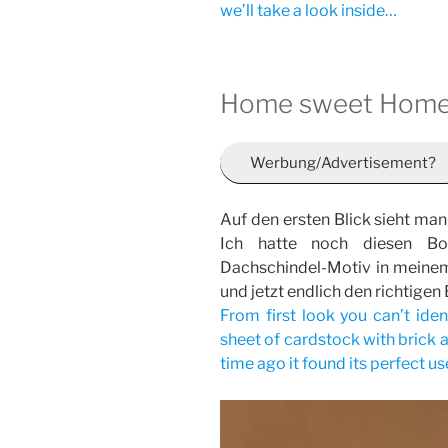
we’ll take a look inside…
Home sweet Hom
Werbung/Advertisement?
Auf den ersten Blick sieht man 
Ich hatte noch diesen B
Dachschindel-Motiv in meinem
und jetzt endlich den richtigen
From first look you can’t iden
sheet of cardstock with brick 
time ago it found its perfect u