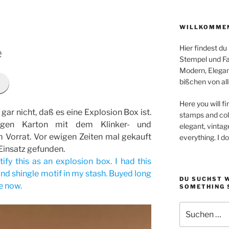
WILLKOMMEN
Hier findest du
e
Stempel und Far
Modern, Elegan
bißchen von all
Here you will fi
gar nicht, daß es eine Explosion Box ist.
stamps and colo
ogen Karton mit dem Klinker- und
elegant, vintag
 Vorrat. Vor ewigen Zeiten mal gekauft
everything. I d
 Einsatz gefunden.
tify this as an explosion box. I had this
and shingle motif in my stash. Buyed long
DU SUCHST 
se now.
SOMETHING 
Suchen
nach: