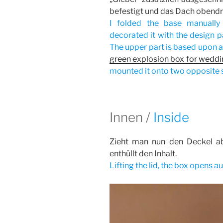
befestigt und das Dach obendr
I folded the base manuall
decorated it with the design p
The upper part is based upon a 
green explosion box for wedd
mounted it onto two opposite s
Innen /
Inside
Zieht man nun den Deckel ab
enthüllt den Inhalt.
Lifting the lid, the box opens a