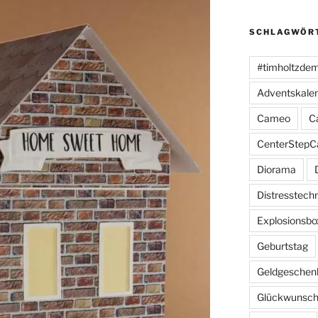
SCHLAGWÖR
#timholtzde
Adventskale
Cameo
C
CenterStepC
Diorama
Distresstech
Explosionsbo
Geburtstag
Geldgeschen
Glückwunsch