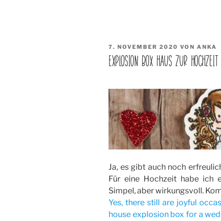
VERÖFFENTLICHT
7. NOVEMBER 2020
VON
ANKA
AM
EXPLOSION BOX HAUS ZUR HOCHZEIT
Ja, es gibt auch noch erfreuli
Für eine Hochzeit habe ich e
Simpel, aber wirkungsvoll. Ko
Yes, there still are joyful occa
house explosion box for a wedd