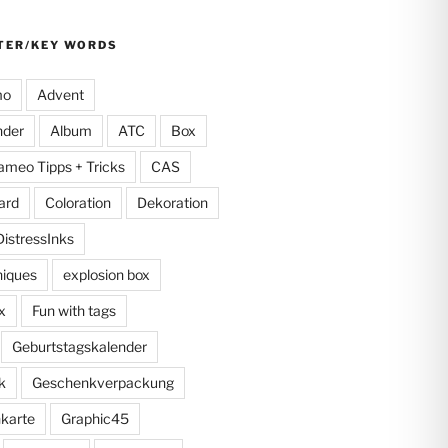
TER/KEY WORDS
mo
Advent
nder
Album
ATC
Box
ameo Tipps + Tricks
CAS
ard
Coloration
Dekoration
DistressInks
niques
explosion box
x
Fun with tags
Geburtstagskalender
k
Geschenkverpackung
karte
Graphic45