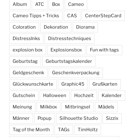
Album
ATC
Box
Cameo
Cameo Tipps + Tricks
CAS
CenterStepCard
Coloration
Dekoration
Diorama
DistressInks
Distresstechniques
explosion box
Explosionsbox
Fun with tags
Geburtstag
Geburtstagskalender
Geldgeschenk
Geschenkverpackung
Glückwunschkarte
Graphic45
Grußkarten
Gutschein
Halloween
Hochzeit
Kalender
Meinung
Milkbox
Mitbringsel
Mädels
Männer
Popup
Silhouette Studio
Sizzix
Tag of the Month
TAGs
TimHoltz