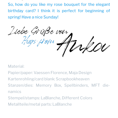
So, how do you like my rose bouquet for the elegant
birthday card? I think it is perfect for beginning of
spring! Have a nice Sunday!
Material:
Papier/paper: Vaessen Florence, Maja Design
Kartenrohling/card blank: Scrapbookheaven
Stanzen/dies: Memory Box, Spellbinders, MFT die-
namics
Stempel/stamps: LaBlanche, Different Colors
Metallteile/metal parts: LaBlanche