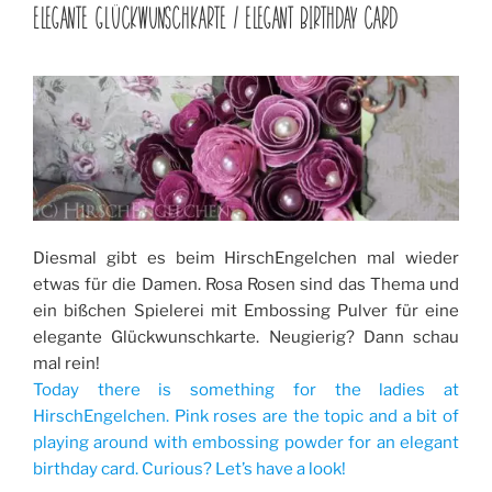
AM
ELEGANTE GLÜCKWUNSCHKARTE / ELEGANT BIRTHDAY CARD
Diesmal gibt es beim HirschEngelchen mal wieder
etwas für die Damen. Rosa Rosen sind das Thema und
ein bißchen Spielerei mit Embossing Pulver für eine
elegante Glückwunschkarte. Neugierig? Dann schau
mal rein!
Today there is something for the ladies at
HirschEngelchen. Pink roses are the topic and a bit of
playing around with embossing powder for an elegant
birthday card. Curious? Let’s have a look!