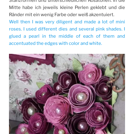
Stanzformen und unterschiedlichen Rosatönen. In die
Mitte habe ich jeweils kleine Perlen geklebt und die
Ränder mit ein wenig Farbe oder weiß akzentuiert.
Well then I was very diligent and made a lot of mini
roses. I used different dies and several pink shades. I
glued a pearl in the middle of each of them and
accentuated the edges with color and white.