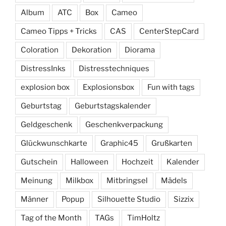
Album
ATC
Box
Cameo
Cameo Tipps + Tricks
CAS
CenterStepCard
Coloration
Dekoration
Diorama
DistressInks
Distresstechniques
explosion box
Explosionsbox
Fun with tags
Geburtstag
Geburtstagskalender
Geldgeschenk
Geschenkverpackung
Glückwunschkarte
Graphic45
Grußkarten
Gutschein
Halloween
Hochzeit
Kalender
Meinung
Milkbox
Mitbringsel
Mädels
Männer
Popup
Silhouette Studio
Sizzix
Tag of the Month
TAGs
TimHoltz