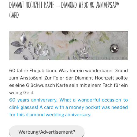
AM
DIAMANT HOCHZEIT KARTE – DIAMOND WEDDING ANNIVERSARY
CARD
60 Jahre Ehejubiläum. Was für ein wunderbarer Grund
zum Anstoßen! Zur Feier der Diamant Hochzeit sollte
es eine Glückwunsch Karte sein mit einem Fach für ein
wenig Geld.
60 years anniversary. What a wonderful occasion to
clink glasses! A card with a money pocket was needed
for this diamond wedding anniversary.
Werbung/Advertisement?