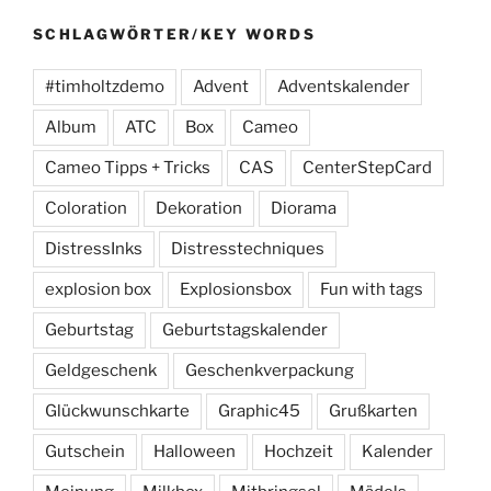
SCHLAGWÖRTER/KEY WORDS
#timholtzdemo
Advent
Adventskalender
Album
ATC
Box
Cameo
Cameo Tipps + Tricks
CAS
CenterStepCard
Coloration
Dekoration
Diorama
DistressInks
Distresstechniques
explosion box
Explosionsbox
Fun with tags
Geburtstag
Geburtstagskalender
Geldgeschenk
Geschenkverpackung
Glückwunschkarte
Graphic45
Grußkarten
Gutschein
Halloween
Hochzeit
Kalender