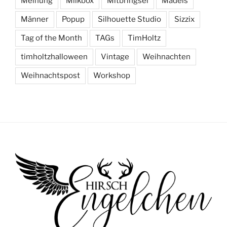
Meinung
Milkbox
Mitbringsel
Mädels
Männer
Popup
Silhouette Studio
Sizzix
Tag of the Month
TAGs
TimHoltz
timholtzhalloween
Vintage
Weihnachten
Weihnachtspost
Workshop