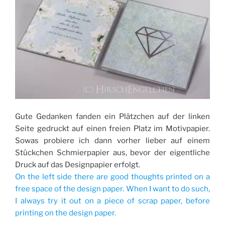
Gute Gedanken fanden ein Plätzchen auf der linken
Seite gedruckt auf einen freien Platz im Motivpapier.
Sowas probiere ich dann vorher lieber auf einem
Stückchen Schmierpapier aus, bevor der eigentliche
Druck auf das Designpapier erfolgt.
On the left side there are good thoughts printed on a
free space of the design paper. When I want to do such,
I always try it out on a piece of scrap paper, before
printing on the design paper.