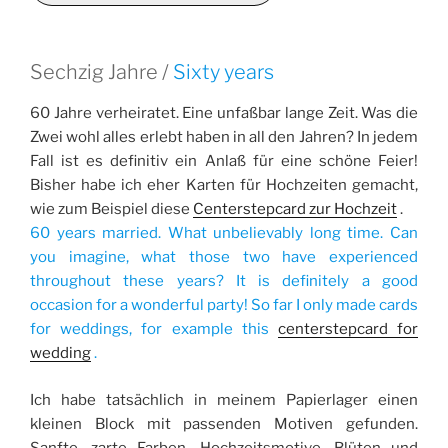
Sechzig Jahre /
Sixty years
60 Jahre verheiratet. Eine unfaßbar lange Zeit. Was die
Zwei wohl alles erlebt haben in all den Jahren? In jedem
Fall ist es definitiv ein Anlaß für eine schöne Feier!
Bisher habe ich eher Karten für Hochzeiten gemacht,
wie zum Beispiel diese
Centerstepcard zur Hochzeit
.
60 years married. What unbelievably long time. Can
you imagine, what those two have experienced
throughout these years? It is definitely a good
occasion for a wonderful party! So far I only made cards
for weddings, for example this
centerstepcard for
wedding
.
Ich habe tatsächlich in meinem Papierlager einen
kleinen Block mit passenden Motiven gefunden.
Sanfte, zarte Farben, Hochzeitsmotive, Blüten und