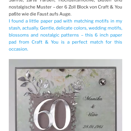
nostalgische Muster – der 6 Zoll Block von Craft & You
paßte wie die Faust aufs Auge.
I found a little paper pad with matching motifs in my
stash, actually. Gentle, delicate colors, wedding motifs,
blossoms and nostalgic patterns – this 6 inch paper
pad from Craft & You is a perfect match for this
occasion.