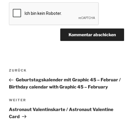
Beitragsnavigation
Vorheriger
ZURÜCK
Beitrag
Geburtstagskalender mit Graphic 45 – Februar /
Birthday calendar with Graphic 45 – February
Nächster
WEITER
Beitrag
Astronaut Valentinskarte / Astronaut Valentine
Card