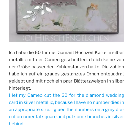
Ich habe die 60 für die Diamant Hochzeit Karte in silber
metallic mit der Cameo geschnitten, da ich keine von
der Größe passenden Zahlenstanzen hatte. Die Zahlen
habe ich auf ein graues gestanztes Ornamentquadrat
geklebt und mit noch ein paar Blätterzweigen in silber
hinterlegt.
I let my Cameo cut the 60 for the diamond wedding
card in silver metallic, because I have no number dies in
an appropriate size. I glued the numbers on a grey die-
cut ornamental square and put some branches in silver
behind.