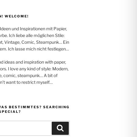
! WELCOME!
 Ideen und Inspirationen mit Papier,
be. Ich liebe alle möglichen Stile:
t, Vintage, Comic, Steampunk… Ein
em. Ich lasse mich nicht festlegen…
nd ideas and inspiration with paper,
rs. I love any kind of style: Modern,
e, comic, steampunk… A bit of
on’t want to restrict myself…
WAS BESTIMMTES? SEARCHING
SPECIAL?
Suchen