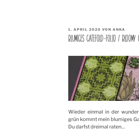
VERÖFFENTLICHT
1. APRIL 2020
VON
ANKA
AM
BLUMIGES GATEFOLD-FOLIO / BLOOMY 
Wieder einmal in der wunderb
grün kommt mein blumiges Gat
Du darfst dreimal raten…