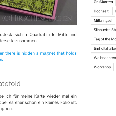
Grußkarten
Hochzeit
Mitbringsel
Silhouette St
steckt sich im Quadrat in der Mitte und
Tag of the M
rderseite zusammen.
timholtzhall
er there is hidden a magnet that holds
Weihnachten
r.
Workshop
atefold
be ich für meine Karte wieder mal ein
ei es eher schon ein kleines Folio ist,
lappen.