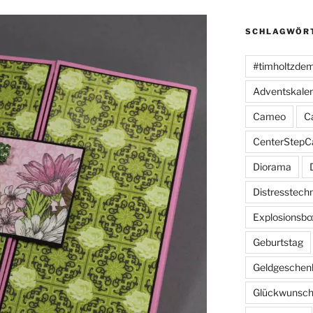
SCHLAGWÖR
#timholtzde
Adventskale
Cameo
C
CenterStepC
Diorama
Distresstech
Explosionsbo
Geburtstag
Geldgeschen
Glückwunsch