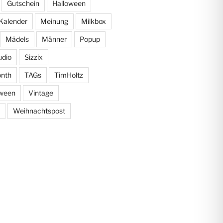
Gutschein
Halloween
Kalender
Meinung
Milkbox
Mädels
Männer
Popup
udio
Sizzix
onth
TAGs
TimHoltz
oween
Vintage
Weihnachtspost