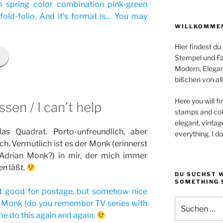
h spring color combination pink-green
ld-folio. And it’s format is… You may
WILLKOMMEN
Hier findest du
Stempel und Far
Modern, Elegan
bißchen von all
Here you will fi
ssen / I can’t help
stamps and colo
elegant, vintag
s Quadrat. Porto-unfreundlich, aber
everything. I d
. Vermutlich ist es der Monk (erinnerst
 Adrian Monk?) in mir, der mich immer
n läßt.
DU SUCHST 
SOMETHING 
ot good for postage, but somehow nice
Suchen
he Monk (do you remember TV series with
nach:
me do this again and again.