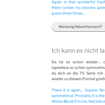
Again in that wonderful fres
there comes my bloomy gatefo
guess three times…
Werbung/Advertisement?
Ich kann es nicht la
Da ist es schon wieder… da
irgendwie so schön symmetrisch
du dich an die TV Serie mit
wieder zu diesem Format greife
There it is again… Square. N
symmetrical. Probably it is t
Adrian Monk?) in me, that lets 