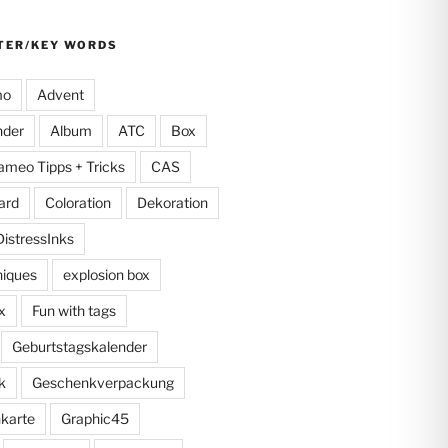
TER/KEY WORDS
mo
Advent
nder
Album
ATC
Box
ameo Tipps + Tricks
CAS
ard
Coloration
Dekoration
DistressInks
niques
explosion box
x
Fun with tags
Geburtstagskalender
k
Geschenkverpackung
karte
Graphic45