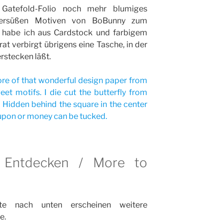
atefold-Folio noch mehr blumiges
kersüßen Motiven von BoBunny zum
g habe ich aus Cardstock und farbigem
t verbirgt übrigens eine Tasche, in der
rstecken läßt.
ore of that wonderful design paper from
t motifs. I die cut the butterfly from
 Hidden behind the square in the center
coupon or money can be tucked.
Entdecken / More to
e nach unten erscheinen weitere
e.