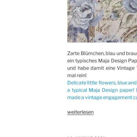
Zarte Blümchen, blau und brau
ein typisches Maja Design Papi
und habe damit eine Vintage 
mal rein!
Delicate little flowers, blue a
a typical Maja Design paper! 
made a vintage engagement car
„Vintage
weiterlesen
Verlobungskarte
/
Vintage