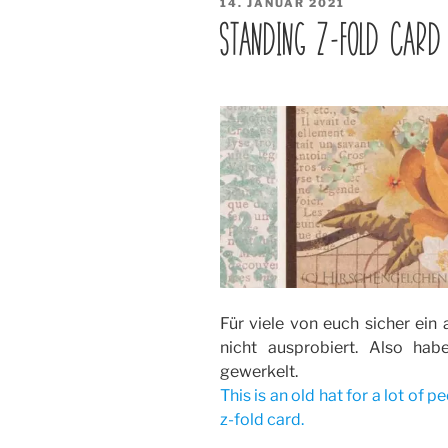
VERÖFFENTLICHT
14. JANUAR 2021
Engagement
AM
STANDING Z-FOLD CARD
Card“
Für viele von euch sicher ein 
nicht ausprobiert. Also ha
gewerkelt.
This is an old hat for a lot of p
z-fold card.