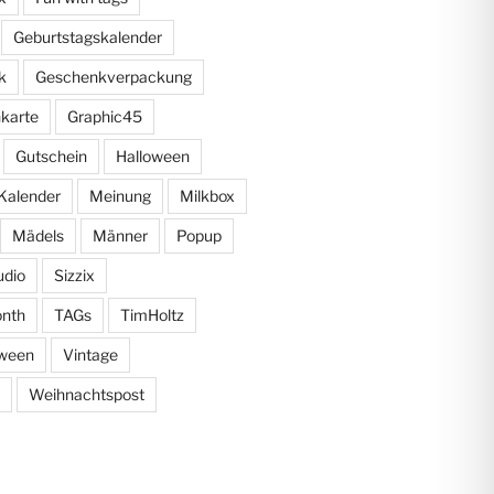
Geburtstagskalender
k
Geschenkverpackung
karte
Graphic45
Gutschein
Halloween
Kalender
Meinung
Milkbox
Mädels
Männer
Popup
udio
Sizzix
onth
TAGs
TimHoltz
oween
Vintage
Weihnachtspost