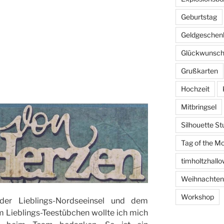
Geburtstag
Geldgeschen
Glückwunsch
Grußkarten
Hochzeit
Mitbringsel
Silhouette St
Tag of the M
timholtzhall
Weihnachten
Workshop
er Lieblings-Nordseeinsel und dem
 Lieblings-Teestübchen wollte ich mich