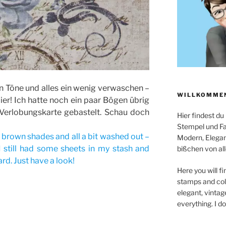
n Töne und alles ein wenig verwaschen –
WILLKOMMEN
er! Ich hatte noch ein paar Bögen übrig
Verlobungskarte gebastelt. Schau doch
Hier findest du
Stempel und Far
nd brown shades and all a bit washed out –
Modern, Elegan
I still had some sheets in my stash and
bißchen von all
d. Just have a look!
Here you will fi
stamps and colo
elegant, vintag
everything. I d