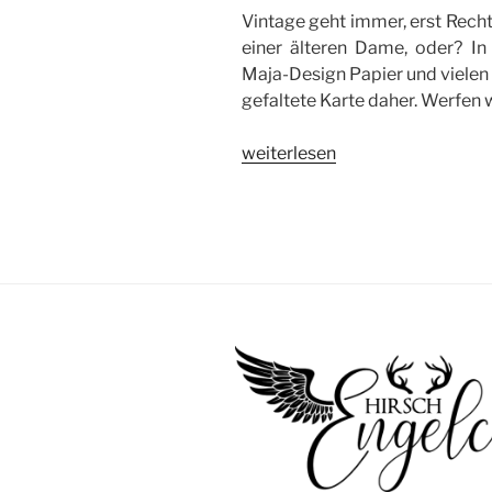
Vintage geht immer, erst Rech
einer älteren Dame, oder? I
Maja-Design Papier und vielen 
gefaltete Karte daher. Werfen 
„Vintage
weiterlesen
Glückwunsch
zum
Geburtstag“