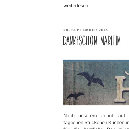
„Standing
weiterlesen
Z-
fold
Card“
VERÖFFENTLICHT
28. SEPTEMBER 2019
AM
DANKESCHÖN MARITIM
Nach unserem Urlaub auf d
täglichen Stückchen Kuchen im