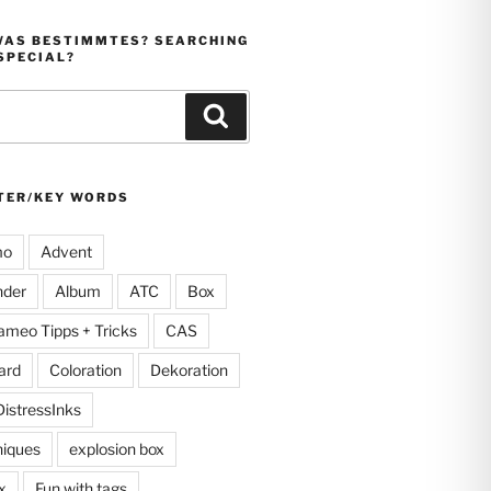
WAS BESTIMMTES? SEARCHING
SPECIAL?
Suchen
TER/KEY WORDS
mo
Advent
nder
Album
ATC
Box
ameo Tipps + Tricks
CAS
ard
Coloration
Dekoration
DistressInks
niques
explosion box
x
Fun with tags