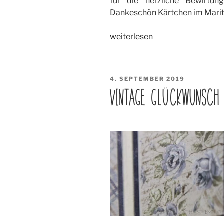
für die herzliche Bewirtu
Dankeschön Kärtchen im Marit
„Dankeschön
weiterlesen
maritim“
VERÖFFENTLICHT
4. SEPTEMBER 2019
AM
VINTAGE GLÜCKWUNSCH 