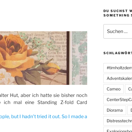
DU SUCHST 
SOMETHING 
Suchen
nach:
SCHLAGWÖR
#timholtzde
Adventskale
Cameo
C
alter Hut, aber ich hatte sie bisher noch
CenterStepC
be ich mal eine Standing Z-fold Card
Diorama
eople, but I hadn’t tried it out. So I made a
Distresstech
Explosionsbo