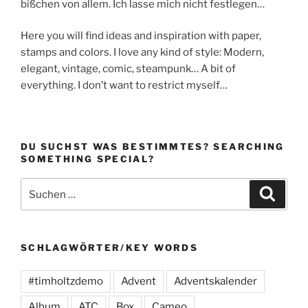
bißchen von allem. Ich lasse mich nicht festlegen…
Here you will find ideas and inspiration with paper,
stamps and colors. I love any kind of style: Modern,
elegant, vintage, comic, steampunk… A bit of
everything. I don’t want to restrict myself…
DU SUCHST WAS BESTIMMTES? SEARCHING
SOMETHING SPECIAL?
Suchen
Suche
nach:
SCHLAGWÖRTER/KEY WORDS
#timholtzdemo
Advent
Adventskalender
Album
ATC
Box
Cameo