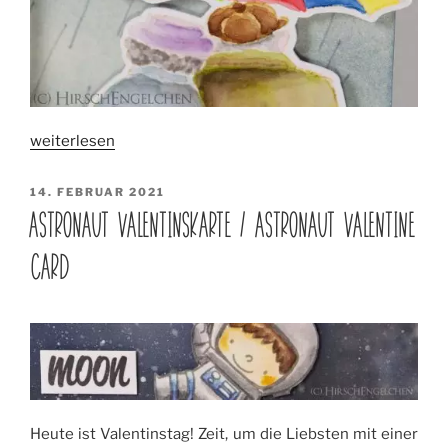
„Tag
weiterlesen
of
the
VERÖFFENTLICHT
14. FEBRUAR 2021
AM
month
ASTRONAUT VALENTINSKARTE / ASTRONAUT VALENTINE
–
CARD
February“
Heute ist Valentinstag! Zeit, um die Liebsten mit einer