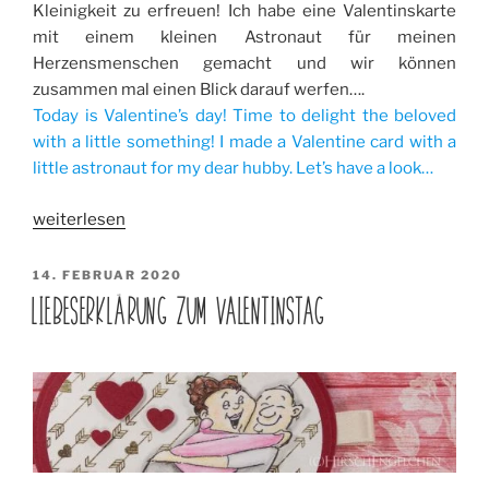
Kleinigkeit zu erfreuen! Ich habe eine Valentinskarte
mit einem kleinen Astronaut für meinen
Herzensmenschen gemacht und wir können
zusammen mal einen Blick darauf werfen….
Today is Valentine’s day! Time to delight the beloved
with a little something! I made a Valentine card with a
little astronaut for my dear hubby. Let’s have a look…
„Astronaut
weiterlesen
Valentinskarte
/
VERÖFFENTLICHT
14. FEBRUAR 2020
AM
Astronaut
LIEBESERKLÄRUNG ZUM VALENTINSTAG
Valentine
Card“