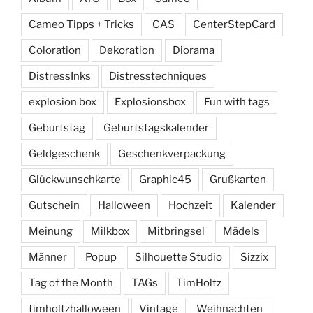
Cameo Tipps + Tricks
CAS
CenterStepCard
Coloration
Dekoration
Diorama
DistressInks
Distresstechniques
explosion box
Explosionsbox
Fun with tags
Geburtstag
Geburtstagskalender
Geldgeschenk
Geschenkverpackung
Glückwunschkarte
Graphic45
Grußkarten
Gutschein
Halloween
Hochzeit
Kalender
Meinung
Milkbox
Mitbringsel
Mädels
Männer
Popup
Silhouette Studio
Sizzix
Tag of the Month
TAGs
TimHoltz
timholtzhalloween
Vintage
Weihnachten