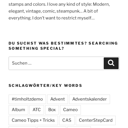
stamps and colors. I love any kind of style: Modern,
elegant, vintage, comic, steampunk… A bit of
everything. I don’t want to restrict myself…
DU SUCHST WAS BESTIMMTES? SEARCHING
SOMETHING SPECIAL?
Suchen
Suche
nach:
SCHLAGWÖRTER/KEY WORDS
#timholtzdemo
Advent
Adventskalender
Album
ATC
Box
Cameo
Cameo Tipps + Tricks
CAS
CenterStepCard