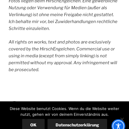
Fotos liegen beim HirschEngelchen. Eine gewerbliche
Nutzung oder Verwendung für Medien (außer als
Verlinkung) ist ohne meine Freigabe nicht gestattet.
Ich behalte mir vor, bei Zuwiderhandlungen rechtliche
Schritte einzuleiten.
All rights on works, text and photos are exclusively
covered by the HirschEngelchen. Commercial use or
using in media (except from simply linking) is not
permitted without my approval. Any infringement will
be prosecuted.
HirschEngelchen
Diese Website benutzt Cookies. Wenn du die Website weiter
nutzt, gehen wir von deinem Einverständnis aus.
Stolz präsentiert von WordPress
OK
Datenschutzerklärung