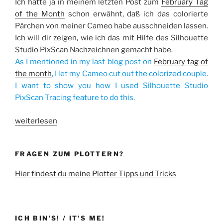
Ich hatte ja in meinem letzten Post zum
February Tag
of the Month
schon erwähnt, daß ich das colorierte
Pärchen von meiner Cameo habe ausschneiden lassen.
Ich will dir zeigen, wie ich das mit Hilfe des Silhouette
Studio PixScan Nachzeichnen gemacht habe.
As I mentioned in my last blog post on
February tag of
the month
, I let my Cameo cut out the colorized couple.
I want to show you how I used Silhouette Studio
PixScan Tracing feature to do this.
„Silhouette
weiterlesen
Studio
PixScan
FRAGEN ZUM PLOTTERN?
Nachzeichnen
/
Hier findest du meine Plotter Tipps und Tricks
Tracing“
ICH BIN’S! / IT’S ME!