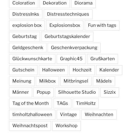
Coloration
Dekoration
Diorama
DistressInks
Distresstechniques
explosion box
Explosionsbox
Fun with tags
Geburtstag
Geburtstagskalender
Geldgeschenk
Geschenkverpackung
Glückwunschkarte
Graphic45
Grußkarten
Gutschein
Halloween
Hochzeit
Kalender
Meinung
Milkbox
Mitbringsel
Mädels
Männer
Popup
Silhouette Studio
Sizzix
Tag of the Month
TAGs
TimHoltz
timholtzhalloween
Vintage
Weihnachten
Weihnachtspost
Workshop