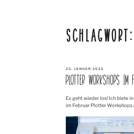
SCHLAGWORT
VERÖFFENTLICHT
23. JANUAR 2022
AM
PLOTTER WORKSHOPS IM 
Es geht wieder los! Ich biete 
im Februar Plotter Workshops an