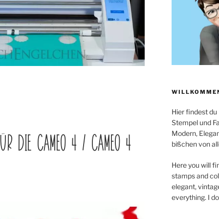
WILLKOMMEN
Hier findest du
Stempel und Far
Modern, Elegan
FÜR DIE CAMEO 4 / CAMEO 4
bißchen von all
Here you will fi
stamps and colo
elegant, vintag
everything. I d