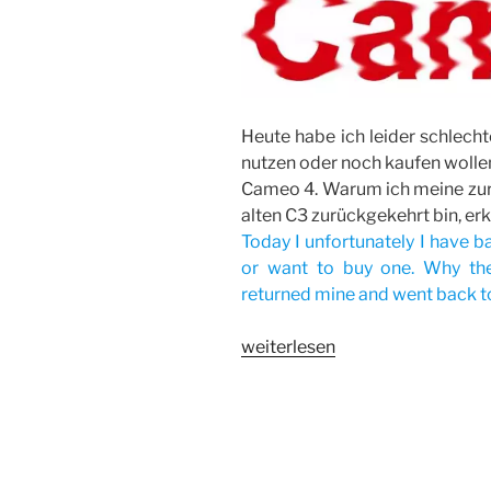
Heute habe ich leider schlecht
nutzen oder noch kaufen wollen
Cameo 4. Warum ich meine zu
alten C3 zurückgekehrt bin, erkl
Today I unfortunately I have b
or want to buy one. Why th
returned mine and went back to 
„Keine
weiterlesen
Kaufempfehlung
für
die
Cameo
4