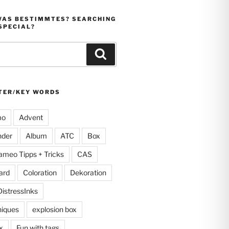
WAS BESTIMMTES? SEARCHING
SPECIAL?
Suchen
TER/KEY WORDS
mo
Advent
nder
Album
ATC
Box
ameo Tipps + Tricks
CAS
ard
Coloration
Dekoration
DistressInks
niques
explosion box
x
Fun with tags