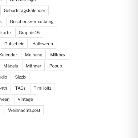
Geburtstagskalender
k
Geschenkverpackung
karte
Graphic45
Gutschein
Halloween
Kalender
Meinung
Milkbox
Mädels
Männer
Popup
udio
Sizzix
onth
TAGs
TimHoltz
oween
Vintage
Weihnachtspost