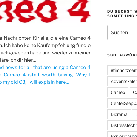
DU SUCHST 
SOMETHING 
Suchen
nach:
e Nachrichten für alle, die eine Cameo 4
. Ich habe keine Kaufempfehlung für die
rückgegeben habe und wieder zu meiner
SCHLAGWÖR
äre ich dir hier…
ad news for all that are using a Cameo 4
#timholtzde
e Cameo 4 istn’t worth buying. Why I
Adventskale
my old C3, I will explain here…
Cameo
C
CenterStepC
Diorama
Distresstech
Explosionsbo