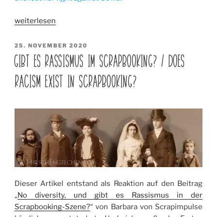
„Farewell
weiterlesen
Ginger
Ropp“
VERÖFFENTLICHT
25. NOVEMBER 2020
AM
GIBT ES RASSISMUS IM SCRAPBOOKING? / DOES
RACISM EXIST IN SCRAPBOOKING?
Dieser Artikel entstand als Reaktion auf den Beitrag
„
No diversity, und gibt es Rassismus in der
Scrapbooking-Szene?
“ von Barbara von Scrapimpulse