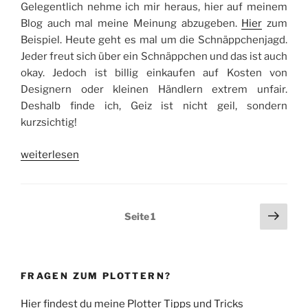
Gelegentlich nehme ich mir heraus, hier auf meinem
Blog auch mal meine Meinung abzugeben.
Hier
zum
Beispiel. Heute geht es mal um die Schnäppchenjagd.
Jeder freut sich über ein Schnäppchen und das ist auch
okay. Jedoch ist billig einkaufen auf Kosten von
Designern oder kleinen Händlern extrem unfair.
Deshalb finde ich, Geiz ist nicht geil, sondern
kurzsichtig!
„Geiz
weiterlesen
ist
nicht
geil!
Seitennummerierung
Näch
Seite
1
Geiz
Seit
der
ist
Beiträge
kurzsichtig!“
FRAGEN ZUM PLOTTERN?
Hier findest du meine Plotter Tipps und Tricks