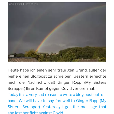
noch
/
still)“
Heute habe ich einen sehr traurigen Grund, außer der
Reihe einen Blogpost zu schreiben. Gestern erreichte
mich die Nachricht, daß Ginger Ropp (My Sisters
Scrapper) Ihren Kampf gegen Covid verloren hat.
Today it is a very sad reason to write a blog post out-of-
band. We will have to say farewell to Ginger Ropp (My
Sisters Scrapper). Yesterday I got the message that
she lost her fight against Covid.