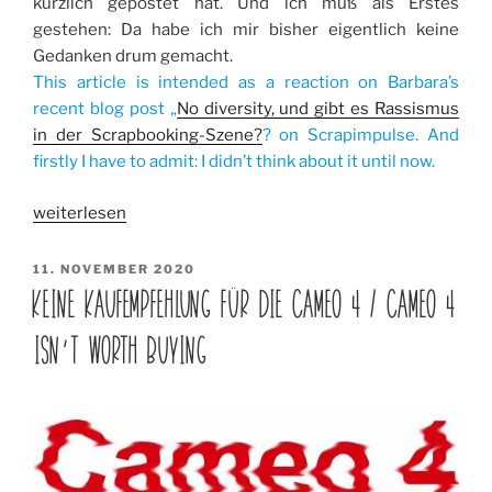
kürzlich gepostet hat. Und ich muß als Erstes
gestehen: Da habe ich mir bisher eigentlich keine
Gedanken drum gemacht.
This article is intended as a reaction on Barbara’s
recent blog post „
No diversity, und gibt es Rassismus
in der Scrapbooking-Szene?
? on Scrapimpulse. And
firstly I have to admit: I didn’t think about it until now.
„Gibt
weiterlesen
es
Rassismus
VERÖFFENTLICHT
11. NOVEMBER 2020
AM
im
KEINE KAUFEMPFEHLUNG FÜR DIE CAMEO 4 / CAMEO 4
Scrapbooking?
ISN’T WORTH BUYING
/
Does
racism
exist
in
scrapbooking?“