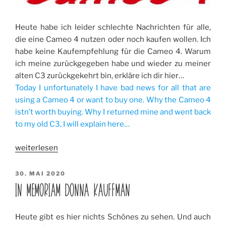
Heute habe ich leider schlechte Nachrichten für alle,
die eine Cameo 4 nutzen oder noch kaufen wollen. Ich
habe keine Kaufempfehlung für die Cameo 4. Warum
ich meine zurückgegeben habe und wieder zu meiner
alten C3 zurückgekehrt bin, erkläre ich dir hier…
Today I unfortunately I have bad news for all that are
using a Cameo 4 or want to buy one. Why the Cameo 4
istn’t worth buying. Why I returned mine and went back
to my old C3, I will explain here…
„Keine
weiterlesen
Kaufempfehlung
für
VERÖFFENTLICHT
30. MAI 2020
AM
die
IN MEMORIAM DONNA KAUFFMAN
Cameo
4
Heute gibt es hier nichts Schönes zu sehen. Und auch
/