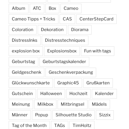
Album
ATC
Box
Cameo
Cameo Tipps + Tricks
CAS
CenterStepCard
Coloration
Dekoration
Diorama
DistressInks
Distresstechniques
explosion box
Explosionsbox
Fun with tags
Geburtstag
Geburtstagskalender
Geldgeschenk
Geschenkverpackung
Glückwunschkarte
Graphic45
Grußkarten
Gutschein
Halloween
Hochzeit
Kalender
Meinung
Milkbox
Mitbringsel
Mädels
Männer
Popup
Silhouette Studio
Sizzix
Tag of the Month
TAGs
TimHoltz