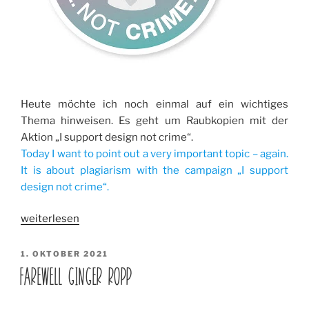
Heute möchte ich noch einmal auf ein wichtiges
Thema hinweisen. Es geht um Raubkopien mit der
Aktion „I support design not crime“.
Today I want to point out a very important topic – again.
It is about plagiarism with the campaign „I support
design not crime“.
„I
weiterlesen
support
design
VERÖFFENTLICHT
1. OKTOBER 2021
AM
not
FAREWELL GINGER ROPP
crime
(immer