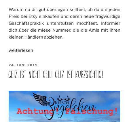
Warum du dir gut überlegen solltest, ob du um jeden
Preis bei Etsy einkaufen und deren neue fragwürdige
Geschäftspraktik unterstützen möchtest. Informier
dich über die miese Nummer, die die Amis mit ihren
kleinen Händlern abziehen.
„Um
weiterlesen
jeden
Preis
VERÖFFENTLICHT
24. JUNI 2019
AM
einkaufen
GEIZ IST NICHT GEIL! GEIZ IST KURZSICHTIG!
bei
Etsy?
Nein
danke!“