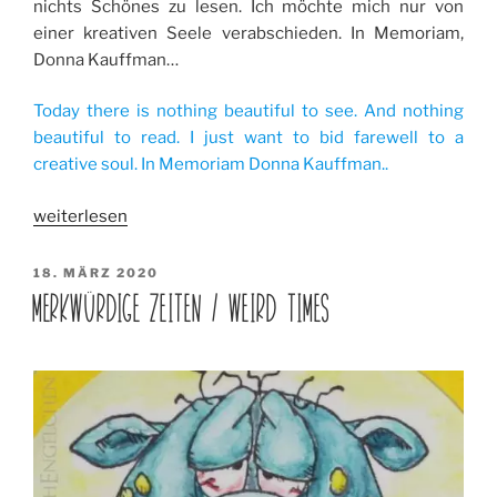
nichts Schönes zu lesen. Ich möchte mich nur von
Cameo
einer kreativen Seele verabschieden. In Memoriam,
4
Donna Kauffman…
isn’t
worth
Today there is nothing beautiful to see. And nothing
buying“
beautiful to read. I just want to bid farewell to a
creative soul. In Memoriam Donna Kauffman..
„In
weiterlesen
Memoriam
Donna
VERÖFFENTLICHT
18. MÄRZ 2020
AM
Kauffman“
MERKWÜRDIGE ZEITEN / WEIRD TIMES