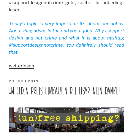
#isupportdesignnotcrime geht, solltet ihr unbedingt
lesen.
T
oday’s topic is very important: It’s about our hobby.
About Plagiarism. In the end about jobs. Why I support
design and not crime and what it is about hashtag
#isupportdesignnotcrime. You definitely should read
that.
„#isupportdesignnotcrime“
weiterlesen
VERÖFFENTLICHT
29. JULI 2019
AM
UM JEDEN PREIS EINKAUFEN BEI ETSY? NEIN DANKE!