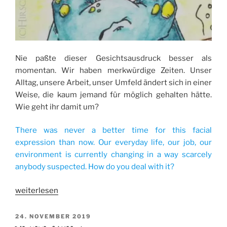
Nie paßte dieser Gesichtsausdruck besser als
momentan. Wir haben merkwürdige Zeiten. Unser
Alltag, unsere Arbeit, unser Umfeld ändert sich in einer
Weise, die kaum jemand für möglich gehalten hätte.
Wie geht ihr damit um?
There was never a better time for this facial
expression than now. Our everyday life, our job, our
environment is currently changing in a way scarcely
anybody suspected. How do you deal with it?
„Merkwürdige
weiterlesen
Zeiten
/
VERÖFFENTLICHT
24. NOVEMBER 2019
AM
weird