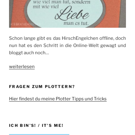
Schon lange gibt es das HirschEngelchen offline, doch
nun hat es den Schritt in die Online-Welt gewagt und
bloggt auch noch…
„Jetzt
weiterlesen
bloggt
es
FRAGEN ZUM PLOTTERN?
auch
noch:
Hier findest du meine Plotter Tipps und Tricks
HirschEngelchen
geht
online“
ICH BIN’S! / IT’S ME!