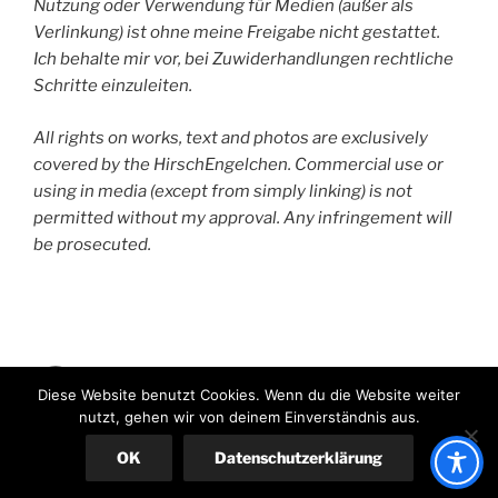
Nutzung oder Verwendung für Medien (außer als
Verlinkung) ist ohne meine Freigabe nicht gestattet.
Ich behalte mir vor, bei Zuwiderhandlungen rechtliche
Schritte einzuleiten.
All rights on works, text and photos are exclusively
covered by the HirschEngelchen. Commercial use or
using in media (except from simply linking) is not
permitted without my approval. Any infringement will
be prosecuted.
HirschEngelchen
Diese Website benutzt Cookies. Wenn du die Website weiter
nutzt, gehen wir von deinem Einverständnis aus.
Stolz präsentiert von WordPress
OK
Datenschutzerklärung