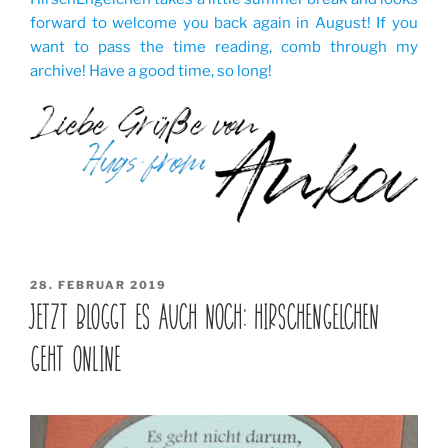
forward to welcome you back again in August! If you
want to pass the time reading, comb through my
archive! Have a good time, so long!
VERÖFFENTLICHT
28. FEBRUAR 2019
AM
JETZT BLOGGT ES AUCH NOCH: HIRSCHENGELCHEN
GEHT ONLINE