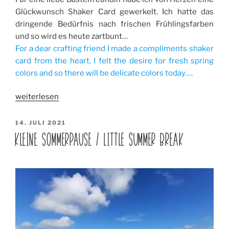
Glückwunsch Shaker Card gewerkelt. Ich hatte das
dringende Bedürfnis nach frischen Frühlingsfarben
und so wird es heute zartbunt…
For a dear crafting friend I made a compliments shaker
card from the heart. I felt the desire for fresh spring
colors and so there will be delicate colors today….
„Glückwunsch
weiterlesen
Shaker
Card
VERÖFFENTLICHT
14. JULI 2021
AM
/
KLEINE SOMMERPAUSE / LITTLE SUMMER BREAK
Compliments
Shaker
Card“