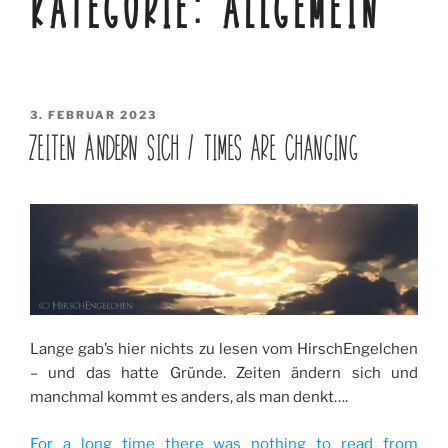
KATEGORIE:
ALLGEMEIN
VERÖFFENTLICHT
3. FEBRUAR 2023
AM
ZEITEN ÄNDERN SICH / TIMES ARE CHANGING
Lange gab’s hier nichts zu lesen vom HirschEngelchen
– und das hatte Gründe. Zeiten ändern sich und
manchmal kommt es anders, als man denkt….
For a long time there was nothing to read from