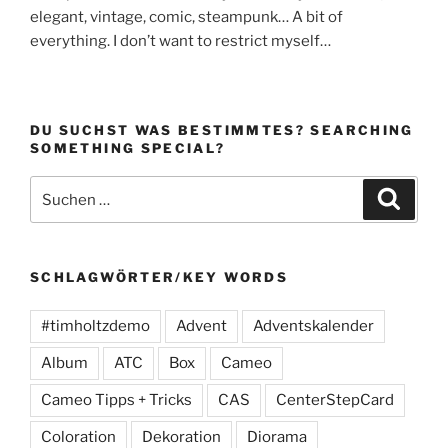
elegant, vintage, comic, steampunk… A bit of
everything. I don’t want to restrict myself…
DU SUCHST WAS BESTIMMTES? SEARCHING
SOMETHING SPECIAL?
Suchen
Suche
nach:
SCHLAGWÖRTER/KEY WORDS
#timholtzdemo
Advent
Adventskalender
Album
ATC
Box
Cameo
Cameo Tipps + Tricks
CAS
CenterStepCard
Coloration
Dekoration
Diorama