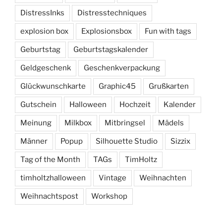
DistressInks
Distresstechniques
explosion box
Explosionsbox
Fun with tags
Geburtstag
Geburtstagskalender
Geldgeschenk
Geschenkverpackung
Glückwunschkarte
Graphic45
Grußkarten
Gutschein
Halloween
Hochzeit
Kalender
Meinung
Milkbox
Mitbringsel
Mädels
Männer
Popup
Silhouette Studio
Sizzix
Tag of the Month
TAGs
TimHoltz
timholtzhalloween
Vintage
Weihnachten
Weihnachtspost
Workshop