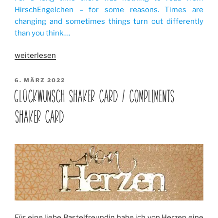
HirschEngelchen – for some reasons. Times are
changing and sometimes things turn out differently
than you think….
„Zeiten
weiterlesen
ändern
sich
VERÖFFENTLICHT
6. MÄRZ 2022
AM
/
GLÜCKWUNSCH SHAKER CARD / COMPLIMENTS
Times
SHAKER CARD
are
changing“
Für eine liebe Bastelfreundin habe ich von Herzen eine